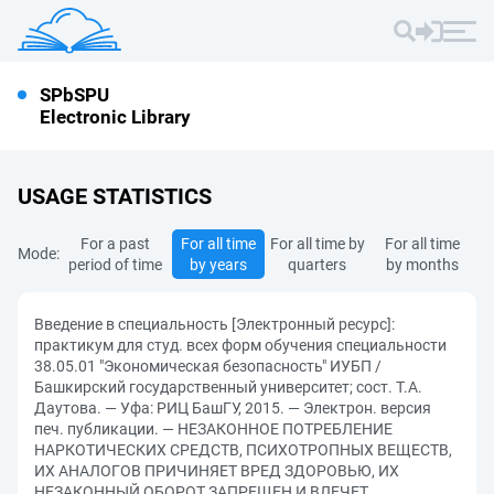
SPbSPU
Electronic Library
USAGE STATISTICS
For a past
For all time
For all time by
For all time
Mode:
period of time
by years
quarters
by months
Введение в специальность [Электронный ресурс]:
практикум для студ. всех форм обучения специальности
38.05.01 "Экономическая безопасность" ИУБП /
Башкирский государственный университет; сост. Т.А.
Даутова. — Уфа: РИЦ БашГУ, 2015. — Электрон. версия
печ. публикации. — НЕЗАКОННОЕ ПОТРЕБЛЕНИЕ
НАРКОТИЧЕСКИХ СРЕДСТВ, ПСИХОТРОПНЫХ ВЕЩЕСТВ,
ИХ АНАЛОГОВ ПРИЧИНЯЕТ ВРЕД ЗДОРОВЬЮ, ИХ
НЕЗАКОННЫЙ ОБОРОТ ЗАПРЕЩЕН И ВЛЕЧЕТ