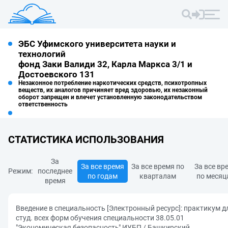
ЭБС Уфимского университета науки и
технологий
фонд Заки Валиди 32, Карла Маркса 3/1 и
Достоевского 131
Незаконное потребление наркотических средств, психотропных
веществ, их аналогов причиняет вред здоровью, их незаконный
оборот запрещен и влечет установленную законодательством
ответственность
СТАТИСТИКА ИСПОЛЬЗОВАНИЯ
За
За все время
За все время по
За все вр
Режим:
последнее
по годам
кварталам
по месяц
время
Введение в специальность [Электронный ресурс]: практикум д
студ. всех форм обучения специальности 38.05.01
"Экономическая безопасность" ИУБП / Башкирский