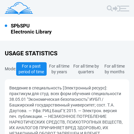
SPbSPU
Electronic Library
USAGE STATISTICS
For a past
For all time
For all time by
For all time
Mode:
period of time
by years
quarters
by months
Введение в специальность [Электронный ресурс]:
практикум для студ. всех форм обучения специальности
38.05.01 "Экономическая безопасность" ИУБП /
Башкирский государственный университет; сост. Т.А.
Даутова. — Уфа: РИЦ БашГУ, 2015. — Электрон. версия
печ. публикации. — НЕЗАКОННОЕ ПОТРЕБЛЕНИЕ
НАРКОТИЧЕСКИХ СРЕДСТВ, ПСИХОТРОПНЫХ ВЕЩЕСТВ,
ИХ АНАЛОГОВ ПРИЧИНЯЕТ ВРЕД ЗДОРОВЬЮ, ИХ
НЕЗАКОННЫЙ ОБОРОТ ЗАПРЕЩЕН И ВЛЕЧЕТ