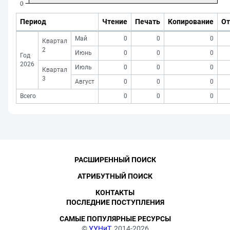
Период
Чтение
Печать
Копирование
От
Май
0
0
0
Квартал
2
Июнь
0
0
0
Год
2026
Июль
0
0
0
Квартал
3
Август
0
0
0
Всего
0
0
0
РАСШИРЕННЫЙ ПОИСК
АТРИБУТНЫЙ ПОИСК
КОНТАКТЫ
ПОСЛЕДНИЕ ПОСТУПЛЕНИЯ
САМЫЕ ПОПУЛЯРНЫЕ РЕСУРСЫ
©
УУНиТ
, 2014-2026