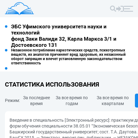
ЭБС Уфимского университета науки и
технологий
фонд Заки Валиди 32, Карла Маркса 3/1 и
Достоевского 131
Незаконное потребление наркотических средств, психотропных
веществ, их аналогов причиняет вред здоровью, их незаконный
оборот запрещен и влечет установленную законодательством
ответственность
СТАТИСТИКА ИСПОЛЬЗОВАНИЯ
За последнее
За все время по
За все время по
Режим:
время
годам
кварталам
Введение в специальность [Электронный ресурс]: практикум дл
форм обучения специальности 38.05.01 "Экономическая безоп
Башкирский государственный университет; сост. Т.А. Даутова
БашГУ, 2015. — Электрон. версия печ. публикации. — НЕЗАКО