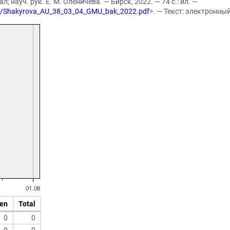
 науч. рук. Е. М. Оленичева. — Бирск, 2022. — 74 с.: ил. —
022/Shakyrova_AU_38_03_04_GMU_bak_2022.pdf
>. — Текст: электронны
en
Total
0
0