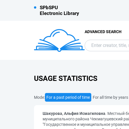
SPbSPU
Electronic Library
ADVANCED SEARCH
USAGE STATISTICS
Mode:
For a past period of time
For all time by years
Шакурова, Альфия Исмагиловна
. Местный б
муниципального района Чекмагушевский рай
"Государственное и муниципальное управлен