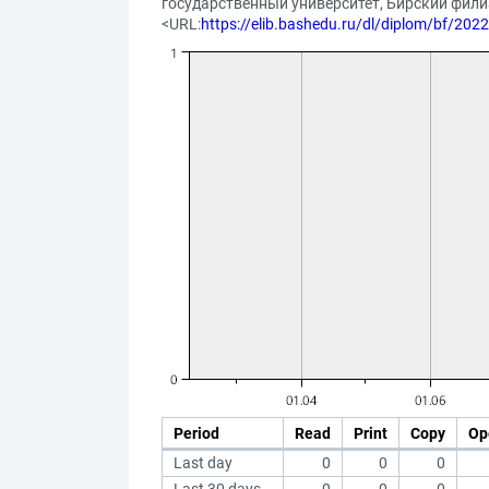
государственный университет, Бирский филиал;
<URL:
https://elib.bashedu.ru/dl/diplom/bf/2
Period
Read
Print
Copy
Op
Last day
0
0
0