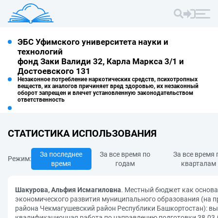
ЭБС Уфимского университета науки и
технологий
фонд Заки Валиди 32, Карла Маркса 3/1 и
Достоевского 131
Незаконное потребление наркотических средств, психотропных
веществ, их аналогов причиняет вред здоровью, их незаконный
оборот запрещен и влечет установленную законодательством
ответственность
СТАТИСТИКА ИСПОЛЬЗОВАНИЯ
За последнее
За все время по
За все время 
Режим:
время
годам
кварталам
Шакурова, Альфия Исмагиловна
. Местный бюджет как основа
экономического развития муниципального образования (на 
района Чекмагушевский район Республики Башкортостан): в
квалификационная работа по направлению подготовки 38.03.0