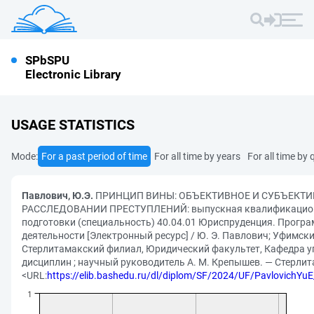
SPbSPU
Electronic Library
USAGE STATISTICS
Mode:
For a past period of time
For all time by years
For all time by 
Павлович, Ю.Э.
ПРИНЦИП ВИНЫ: ОБЪЕКТИВНОЕ И СУБЪЕКТИ
РАССЛЕДОВАНИИ ПРЕСТУПЛЕНИЙ: выпускная квалификацион
подготовки (специальность) 40.04.01 Юриспруденция. Прогр
деятельности [Электронный ресурс] / Ю. Э. Павлович; Уфимски
Стерлитамакский филиал, Юридический факультет, Кафедра у
дисциплин ; научный руководитель А. М. Крепышев. — Стерлита
<URL:
https://elib.bashedu.ru/dl/diplom/SF/2024/UF/Pavlovich