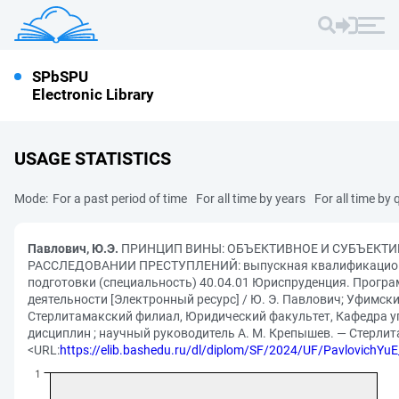
SPbSPU
Electronic Library
USAGE STATISTICS
Mode:
For a past period of time
For all time by years
For all time by 
Павлович, Ю.Э.
ПРИНЦИП ВИНЫ: ОБЪЕКТИВНОЕ И СУБЪЕКТИ
РАССЛЕДОВАНИИ ПРЕСТУПЛЕНИЙ: выпускная квалификацион
подготовки (специальность) 40.04.01 Юриспруденция. Прогр
деятельности [Электронный ресурс] / Ю. Э. Павлович; Уфимски
Стерлитамакский филиал, Юридический факультет, Кафедра у
дисциплин ; научный руководитель А. М. Крепышев. — Стерлита
<URL:
https://elib.bashedu.ru/dl/diplom/SF/2024/UF/Pavlovich