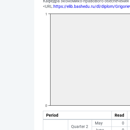
Кафедра экономико-правового обеспечения бе
<URL:
https://elib.bashedu.ru/dl/diplom/Grigor
Period
Read
May
0
Quarter 2