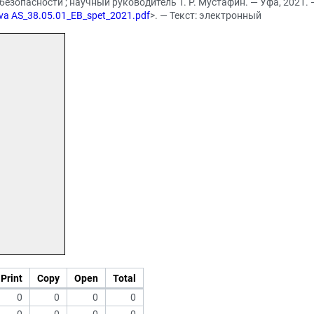
зопасности ; научный руководитель Т. Р. Мустафин. — Уфа, 2021. —
ieva AS_38.05.01_EB_spet_2021.pdf
>. — Текст: электронный
Print
Copy
Open
Total
0
0
0
0