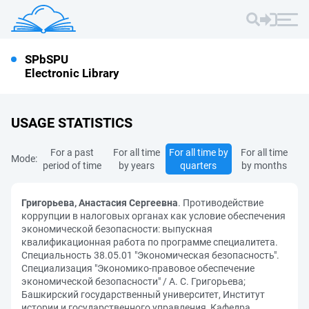
SPbSPU
Electronic Library
USAGE STATISTICS
For a past
For all time
For all time by
For all time
Mode:
period of time
by years
quarters
by months
Григорьева, Анастасия Сергеевна
. Противодействие
коррупции в налоговых органах как условие обеспечения
экономической безопасности: выпускная
квалификационная работа по программе специалитета.
Специальность 38.05.01 "Экономическая безопасность".
Специализация "Экономико-правовое обеспечение
экономической безопасности" / А. С. Григорьева;
Башкирский государственный университет, Институт
истории и государственного управления, Кафедра