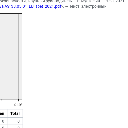
зопасности ; научный руководитель Т. Р. Мустафин. — Уфа, 2021. —
ieva AS_38.05.01_EB_spet_2021.pdf
>. — Текст: электронный
en
Total
0
0