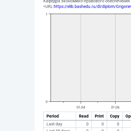
Кафедра экономико-правового обеспечения бе
<URL:
https://elib.bashedu.ru/dl/diplom/Grigor
Period
Read
Print
Copy
Op
Last day
0
0
0