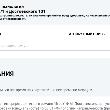
 технологий
/1 и Достоевского 131
хотропных веществ, их аналогов причиняет вред здоровью, их незаконный о
м ответственность
К
АТРИБУТНЫЙ ПОИСК
АНИЯ
ам
За все время по кварталам
За все время по месяцам
ая интерпретация игры в романе "Игрок" Ф.М. Достоевского: выпу
товки (специальность) 45.03.01 «Филология» направленность (пр