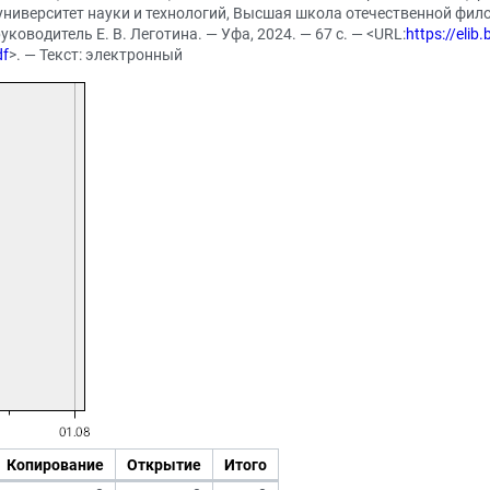
 университет науки и технологий, Высшая школа отечественной фи
ководитель Е. В. Леготина. — Уфа, 2024. — 67 с. — <URL:
https://eli
df
>. — Текст: электронный
Копирование
Открытие
Итого