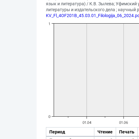
язык и литература) / К.В. Зылева; Уфимский
литературы и издательского дела ; научный ру
KV_Fl_4OF201B_45.03.01_Filologija_06_2024.p
Период
Чтение
Печать