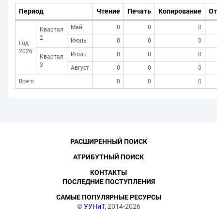
Период
Чтение
Печать
Копирование
От
Май
0
0
0
Квартал
2
Июнь
0
0
0
Год
2026
Июль
0
0
0
Квартал
3
Август
0
0
0
Всего
0
0
0
РАСШИРЕННЫЙ ПОИСК
АТРИБУТНЫЙ ПОИСК
КОНТАКТЫ
ПОСЛЕДНИЕ ПОСТУПЛЕНИЯ
САМЫЕ ПОПУЛЯРНЫЕ РЕСУРСЫ
©
УУНиТ
, 2014-2026