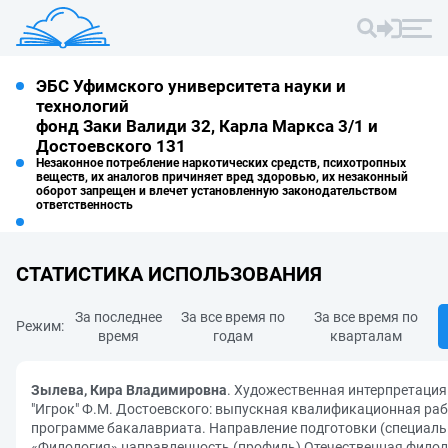
ЭБС Уфимского университета науки и
технологий
фонд Заки Валиди 32, Карла Маркса 3/1 и
Достоевского 131
Незаконное потребление наркотических средств, психотропных
веществ, их аналогов причиняет вред здоровью, их незаконный
оборот запрещен и влечет установленную законодательством
ответственность
СТАТИСТИКА ИСПОЛЬЗОВАНИЯ
За последнее
За все время по
За все время по
Режим:
время
годам
кварталам
Зылева, Кира Владимировна
. Художественная интерпретация
"Игрок" Ф.М. Достоевского: выпускная квалификационная раб
программе бакалавриата. Направление подготовки (специальн
«Филология» направленность (профиль) Отечественная филол