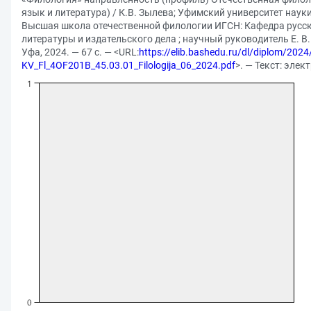
язык и литература) / К.В. Зылева; Уфимский университет науки
Высшая школа отечественной филологии ИГСН: Кафедра русск
литературы и издательского дела ; научный руководитель Е. В.
Уфа, 2024. — 67 с. — <URL:
https://elib.bashedu.ru/dl/diplom/202
KV_Fl_4OF201B_45.03.01_Filologija_06_2024.pdf
>. — Текст: эле