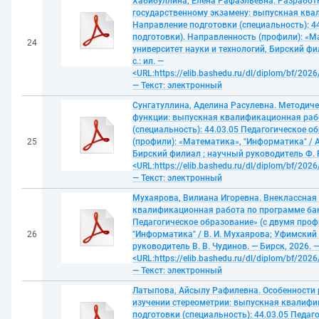
Хабибуллина, Елена Рафаэльевна. Разработ
государственному экзамену: выпускная ква
Направление подготовки (специальность): 4
подготовки). Направленность (профили): «М
24
университет науки и технологий, Бирский фил
с.: ил. —
<URL:https://elib.bashedu.ru/dl/diplom/bf/20
— Текст: электронный
Сунгатуллина, Аделина Расулевна. Методиче
функции: выпускная квалификационная раб
(специальность): 44.03.05 Педагогическое 
25
(профили): «Математика», "Информатика" / А
Бирский филиал ; научный руководитель Ф. Р. 
<URL:https://elib.bashedu.ru/dl/diplom/bf/20
— Текст: электронный
Мухаярова, Вилиана Игоревна. Внеклассная 
квалификационная работа по программе бак
Педагогическое образование» (с двумя проф
26
"Информатика" / В. И. Мухаярова; Уфимский 
руководитель В. В. Чудинов. — Бирск, 2026. — 
<URL:https://elib.bashedu.ru/dl/diplom/bf/2
— Текст: электронный
Латыпова, Айсылу Рафилевна. Особенности
изучении стереометрии: выпускная квалифи
подготовки (специальность): 44.03.05 Педаг