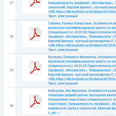
27
Направленность (профили): «Математика», "
технологий, Бирский филиал ; научный руковод
<URL:https://elib.bashedu.ru/dl/diplom/bf/2
Текст: электронный
Гайсина, Ралина Робертовна. Особенности в
выпускная квалификационная работа по пр
(специальность): 44.03.05 Педагогическое 
28
(профили): «Математика», "Информатика" / Р
Бирский филиал ; научный руководитель П. Л. 
<URL:https://elib.bashedu.ru/dl/diplom/bf/20
Текст: электронный
Бычкова, Елизавета Ильинична. Особенност
выпускная квалификационная работа по пр
(специальность): 44.03.05 Педагогическое 
29
(профили): «Математика», "Информатика" / Е
Бирский филиал ; научный руководитель П. Л. 
<URL:https://elib.bashedu.ru/dl/diplom/bf/20
Текст: электронный
Байгазова, Яна Ивановна. Особенности раз
геометрии средней школы: выпускная квал
Направление подготовки (специальность): 4
подготовки). Направленность (профили): «М
30
университет науки и технологий, Бирский фил
с.: ил. —