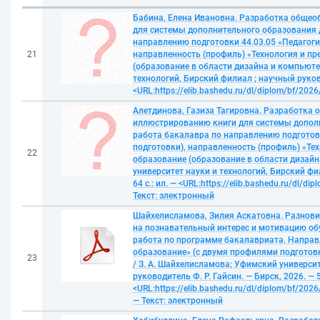
Бабина, Елена Ивановна. Разработка обще
для системы дополнительного образования 
направлению подготовки 44.03.05 «Педагоги
21
направленность (профиль) «Технология и п
(образование в области дизайна и компьютер
технологий, Бирский филиал ; научный руково
<URL:https://elib.bashedu.ru/dl/diplom/bf/20
Алетдинова, Газиза Тагировна. Разработк
иллюстрированию книги для системы допол
работа бакалавра по направлению подготов
подготовки), направленность (профиль) «Те
22
образование (образование в области дизайна
университет науки и технологий, Бирский фи
64 с.: ил. — <URL:https://elib.bashedu.ru/dl/
Текст: электронный
Шайхелисламова, Зилия Аскатовна. Разнови
на познавательный интерес и мотивацию о
работа по программе бакалавриата. Направл
образование» (с двумя профилями подготов
23
/ З. А. Шайхелисламова; Уфимский университ
руководитель Ф. Р. Гайсин. — Бирск, 2026. — 50
<URL:https://elib.bashedu.ru/dl/diplom/bf/20
— Текст: электронный