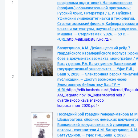
1
профилями подготовки). Направленность
(профиль) образовательной программы:
Русский язык, Литература / Е. И. Нуйкина;
Уфимский университет науки и технологий,
Стерлитамакский филиал, Кафедра русского
языка и литературы, научный руководитель Г
Мишина. — Стерлитамак, 2026. — 59 с. —
<URL:
http://elib.spbstu.ru/dl/2/
>.
Багаутдинов, А.М.
Дебальцевский рейд 7
гвардейского кавалерийского корпуса: хрон
боев в документах вермахта: монография / А
Багаутдинов, Р.А. Багаутдинов; Башкирский
государственный университет. — Уфа: РИЦ
БашГУ, 2020. — Электронная версия печатно
2
публикации. — Доступ возможен через
Электронную библиотеку БашГУ. —
<URL:
https://elib.bashedu.ru/dl/internet/Bagaut
AM_Bagautdinov RA_Debalytcevsti reid 7
gvardeiskogo kavaleriskogo
korpusa_mon_2020.pdf
>.
Последний бой гвардии генерал-майора М.М
Шаймуратова: сборник немецких документов
Башкирский государственный университет ;
авторы - составители А.М. Багаутдинов; А.М.
Багаутдинов. — Уфа: РИЦ БашГУ, 2020. —