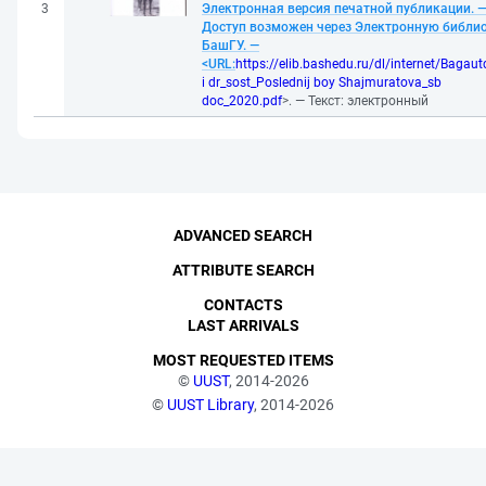
3
Электронная версия печатной публикации. 
Доступ возможен через Электронную библи
БашГУ. —
<URL:
https://elib.bashedu.ru/dl/internet/Bagaut
i dr_sost_Poslednij boy Shajmuratova_sb
doc_2020.pdf
>. — Текст: электронный
ADVANCED SEARCH
ATTRIBUTE SEARCH
CONTACTS
LAST ARRIVALS
MOST REQUESTED ITEMS
©
UUST
, 2014-2026
©
UUST Library
, 2014-2026