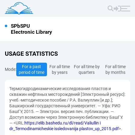
SPbSPU
Electronic Library
USAGE STATISTICS
For a past
For all time
For all time by
For all time
Mode:
period of time
by years
quarters
by months
Термогидродинамические исследования пластов и
скважин нефтяных месторождений [Электронный ресурс]:
учеб.-методическое пособие / Р.А. Валиуллин [и др.];
Башкирский государственный университет. — Уфа: РИО
БашГУ, 2015. — Электрон. версия печ. публикации. —
Доступ возможен через Электронную библиотеку БашГУ.
— <URL:
https://elib.bashedu.ru/dl/read/Valiullin i
dr_Termodinamicheskie issledovanija plastov_up_2015.pdf
>.