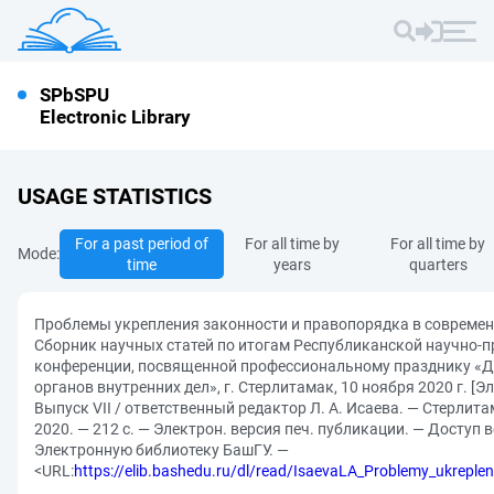
SPbSPU
Electronic Library
USAGE STATISTICS
For a past period of
For all time by
For all time by
Mode:
time
years
quarters
Проблемы укрепления законности и правопорядка в современ
Сборник научных статей по итогам Республиканской научно-
конференции, посвященной профессиональному празднику «Д
органов внутренних дел», г. Стерлитамак, 10 ноября 2020 г. [Э
Выпуск VII / ответственный редактор Л. А. Исаева. — Стерлита
2020. — 212 с. — Электрон. версия печ. публикации. — Доступ
Электронную библиотеку БашГУ. —
<URL:
https://elib.bashedu.ru/dl/read/IsaevaLA_Problemy_ukreple