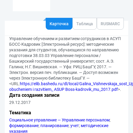
Карточка
Таблица
RUSMARC
Управление обучением и развитием сотрудников в АСУП
БОСС-Кадровик [Электронный ресурс]: методические
указания для студентов, обучающихся по направлению
подготовки 38.03.03 Управление персоналом /
Башкирский государственный университет; сост. А.Э.
Галина; Н.Г. Вишневская. — Уфа: РИЦ БашГУ, 2017. —
Электрон. версия печ. публикации. — Доступ возможен
через Электронную библиотеку БашГУ. —
<URL:
https://elib.bashedu.ru/dl/local/Galina_Vishnevskaja_sost_U
obucheniem i razvitiem_ ASUP Boss-kadrovik_mu_2017.pdf
>.
Дата создания записи
29.12.2017
Тематика
Социальное управление — Управление персоналом
;
формирование
;
планирование
;
учет
;
методические
указания