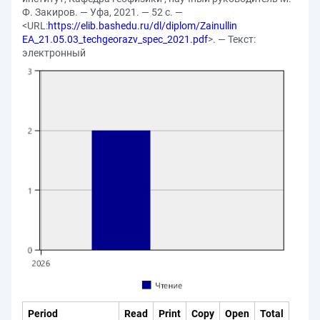
Ф. Закиров. — Уфа, 2021. — 52 с. —
<URL:
https://elib.bashedu.ru/dl/diplom/Zainullin
EA_21.05.03_techgeorazv_spec_2021.pdf
>. — Текст:
электронный
Period
Read
Print
Copy
Open
Total