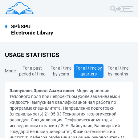
SPbSPU
Electronic Library
USAGE STATISTICS
For a past
For all time
For all time by
For all time
Mode:
period of time
by years
quarters
by months
Зайнуллин, Эрнест Азаматович
. Моделирование
теплового поля при непроектном уходе закачиваемой
жидкости: выпускная квалификационная работа по
программе специалитета. Направление подготовки
(специальность) 21.05.03 Технология геологической
разведки. Специализация: Геофизические методы
исследования скважин / Э. А. Зайнуллин; Башкирский
государственный университет, Физико-технический
институт, Кафедра геофизики ; научный руководитель М.