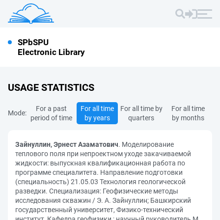
SPbSPU
Electronic Library
USAGE STATISTICS
For a past
For all time
For all time by
For all time
Mode:
period of time
by years
quarters
by months
Зайнуллин, Эрнест Азаматович
. Моделирование
теплового поля при непроектном уходе закачиваемой
жидкости: выпускная квалификационная работа по
программе специалитета. Направление подготовки
(специальность) 21.05.03 Технология геологической
разведки. Специализация: Геофизические методы
исследования скважин / Э. А. Зайнуллин; Башкирский
государственный университет, Физико-технический
институт, Кафедра геофизики ; научный руководитель М.