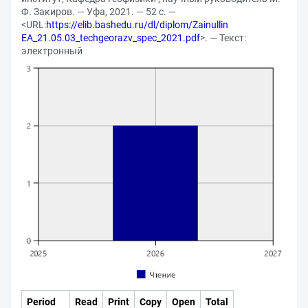
Ф. Закиров. — Уфа, 2021. — 52 с. —
<URL:
https://elib.bashedu.ru/dl/diplom/Zainullin
EA_21.05.03_techgeorazv_spec_2021.pdf
>. — Текст:
электронный
Period
Read
Print
Copy
Open
Total