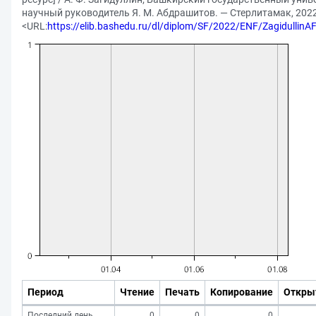
научный руководитель Я. М. Абдрашитов. — Стерлитамак, 2022. 
<URL:
https://elib.bashedu.ru/dl/diplom/SF/2022/ENF/Zagidulli
Период
Чтение
Печать
Копирование
Откры
Последний день
0
0
0