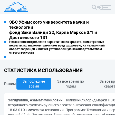
ЭБС Уфимского университета науки и
технологий
фонд Заки Валиди 32, Карла Маркса 3/1 и
Достоевского 131
Незаконное потребление наркотических средств, психотропных
веществ, их аналогов причиняет вред здоровью, их незаконный
оборот запрещен и влечет установленную законодательством
ответственность
СТАТИСТИКА ИСПОЛЬЗОВАНИЯ
За последнее
За все время по
За все в
Режим:
время
годам
кварт
Загидуллин, Азамат Фанилович
. Поливинилхлорид марки ПВХ
вторичного суспензирующего агента: выпускная квалификаци
18.03.01 Химическая технология. Программа: Технология и п
ресурс] / А. Ф. Загидуллин; Башкирский государственный унив