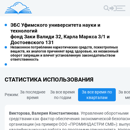
ЭБС Уфимского университета науки и
технологий
фонд Заки Валиди 32, Карла Маркса 3/1 и
Достоевского 131
Незаконное потребление наркотических средств, психотропных
веществ, их аналогов причиняет вред здоровью, их незаконный
оборот запрещен и влечет установленную законодательством
ответственность
СТАТИСТИКА ИСПОЛЬЗОВАНИЯ
За последнее
За все время
За все время по
За вс
Режим:
время
по годам
кварталам
ме
Викторова, Валерия Константинова
. Управление оборотными
средствами как фактор обеспечения экономической безопасн
организации (на примере ООО «ПРОМИНДАСТРИ СМВ»): выпу
квалификационная работа по программе специалитета. Напр