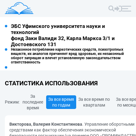
ЭБС Уфимского университета науки и
технологий
фонд Заки Валиди 32, Карла Маркса 3/1 и
Достоевского 131
Незаконное потребление наркотических средств, психотропных
веществ, их аналогов причиняет вред здоровью, их незаконный
оборот запрещен и влечет установленную законодательством
ответственность
СТАТИСТИКА ИСПОЛЬЗОВАНИЯ
За
За все время
За все время по
За все вр
Режим:
последнее
по годам
кварталам
по месяц
время
Викторова, Валерия Константинова
. Управление оборотными
средствами как фактор обеспечения экономической
безопасности организации (на примере ООО «ПРОМИНДАСТР