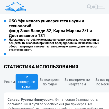
ЭБС Уфимского университета науки и
технологий
фонд Заки Валиди 32, Карла Маркса 3/1 и
Достоевского 131
Незаконное потребление наркотических средств, психотропных
веществ, их аналогов причиняет вред здоровью, их незаконный
оборот запрещен и влечет установленную законодательством
ответственность
СТАТИСТИКА ИСПОЛЬЗОВАНИЯ
За
За все время
За все время по
За все 
Режим:
последнее
по годам
кварталам
по мес
время
Сакаев, Рустем Ильдусович
. Финансовая безопасность
организации и пути ее обеспечения (на примере ПАО
«Уфаоргсинтез»): выпускная квалификационная работа по