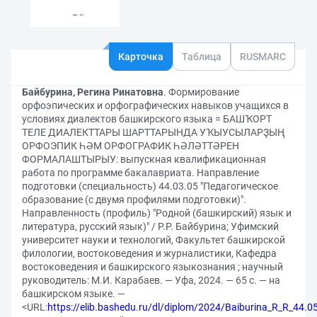
Карточка
Таблица
RUSMARC
Байбурина, Регина Ринатовна
. Формирование
орфоэпических и орфографических навыков учащихся в
условиях диалектов башкирского языка = БАШҠОРТ
ТЕЛЕ ДИАЛЕКТТАРЫ ШАРТТАРЫНДА УҠЫУСЫЛАРҘЫҢ
ОРФОЭПИК ҺӘМ ОРФОГРАФИК ҺӘЛӘТТӘРЕН
ФОРМАЛАШТЫРЫУ: выпускная квалификационная
работа по программе бакалавриата. Направление
подготовки (специальность) 44.03.05 "Педагогическое
образование (с двумя профилями подготовки)".
Направленность (профиль) "Родной (башкирский) язык и
литература, русский язык)" / Р.Р. Байбурина; Уфимский
университет науки и технологий, Факультет башкирской
филологии, востоковедения и журналистики, Кафедра
востоковедения и башкирского языкознания ; научный
руководитель: М.И. Карабаев. — Уфа, 2024. — 65 с. — на
башкирском языке. —
<URL:
https://elib.bashedu.ru/dl/diplom/2024/Baiburina_R_R_44.05