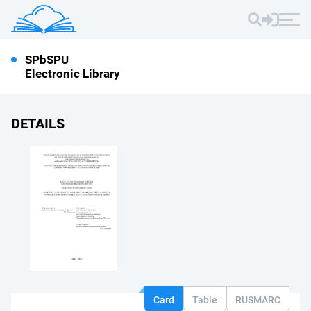
SPbSPU
Electronic Library
DETAILS
Card
Table
RUSMARC