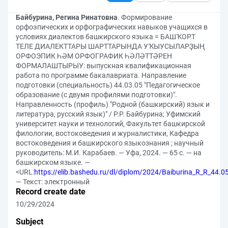
Байбурина, Регина Ринатовна
. Формирование
орфоэпических и орфографических навыков учащихся в
условиях диалектов башкирского языка = БАШҠОРТ
ТЕЛЕ ДИАЛЕКТТАРЫ ШАРТТАРЫНДА УҠЫУСЫЛАРҘЫҢ
ОРФОЭПИК ҺӘМ ОРФОГРАФИК ҺӘЛӘТТӘРЕН
ФОРМАЛАШТЫРЫУ: выпускная квалификационная
работа по программе бакалавриата. Направление
подготовки (специальность) 44.03.05 "Педагогическое
образование (с двумя профилями подготовки)".
Направленность (профиль) "Родной (башкирский) язык и
литература, русский язык)" / Р.Р. Байбурина; Уфимский
университет науки и технологий, Факультет башкирской
филологии, востоковедения и журналистики, Кафедра
востоковедения и башкирского языкознания ; научный
руководитель: М.И. Карабаев. — Уфа, 2024. — 65 с. — на
башкирском языке. —
<URL:
https://elib.bashedu.ru/dl/diplom/2024/Baiburina_R_R_44.05
— Текст: электронный
Record create date
10/29/2024
Subject