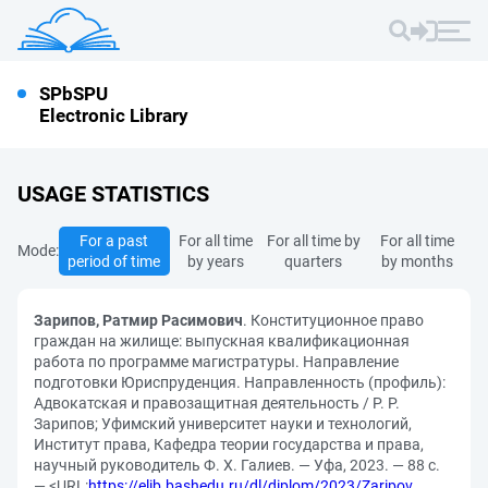
SPbSPU
Electronic Library
USAGE STATISTICS
For a past
For all time
For all time by
For all time
Mode:
period of time
by years
quarters
by months
Зарипов, Ратмир Расимович
. Конституционное право
граждан на жилище: выпускная квалификационная
работа по программе магистратуры. Направление
подготовки Юриспруденция. Направленность (профиль):
Адвокатская и правозащитная деятельность / Р. Р.
Зарипов; Уфимский университет науки и технологий,
Институт права, Кафедра теории государства и права,
научный руководитель Ф. Х. Галиев. — Уфа, 2023. — 88 с.
— <URL:
https://elib.bashedu.ru/dl/diplom/2023/Zaripov