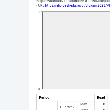
информационных технологий и компьютерной м
<URL:
https://elib.bashedu.ru/dl/diplom/2023/V
Period
Read
May
0
Quarter 2