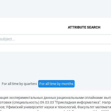
ATTRIBUTE SEARCH
For all time by quarters
For all time by months
мация экспериментальных данных рациональными сплайнами: вып
отовки (специальность) 09.03.03 "Прикладная информатика". Нап
ров; Уфимский университет науки и технологий, Факультет матема