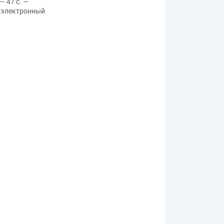
— 47 с. —
т: электронный