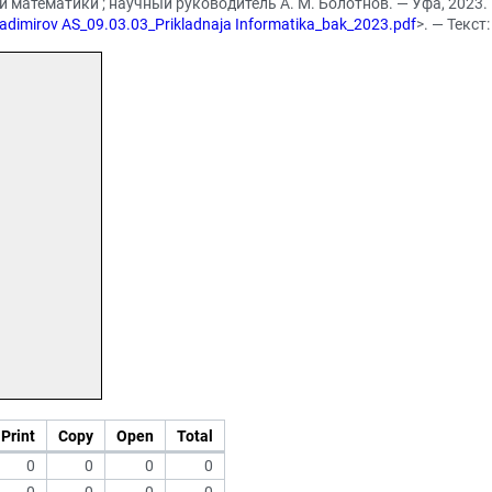
атематики ; научный руководитель А. М. Болотнов. — Уфа, 2023. 
ladimirov AS_09.03.03_Prikladnaja Informatika_bak_2023.pdf
>. — Текс
Print
Copy
Open
Total
0
0
0
0