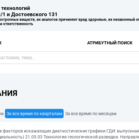
 технологий
/1 и Достоевского 131
хотропных веществ, их аналогов причиняет вред здоровью, их незаконный о
м ответственность
К
АТРИБУТНЫЙ ПОИСК
АНИЯ
ам
За все время по кварталам
За все время по месяцам
ие факторов искажающих диагностические графики ГДИ: выпускна
циальность) 21.05.03 Технология геологической разведки. Направ