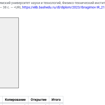
имский университет науки и технологий, Физико-технический инсти
 38 с. — <URL:
https://elib.bashedu.ru/dl/diplom/2023/Ibragimov IR_
Копирование
Открытие
Итого