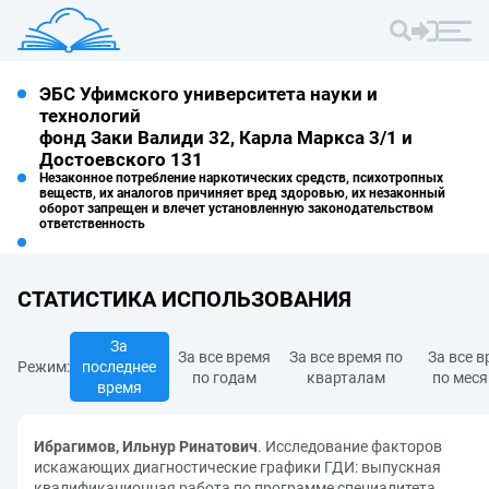
ЭБС Уфимского университета науки и
технологий
фонд Заки Валиди 32, Карла Маркса 3/1 и
Достоевского 131
Незаконное потребление наркотических средств, психотропных
веществ, их аналогов причиняет вред здоровью, их незаконный
оборот запрещен и влечет установленную законодательством
ответственность
СТАТИСТИКА ИСПОЛЬЗОВАНИЯ
За
За все время
За все время по
За все 
Режим:
последнее
по годам
кварталам
по мес
время
Ибрагимов, Ильнур Ринатович
. Исследование факторов
искажающих диагностические графики ГДИ: выпускная
квалификационная работа по программе специалитета.