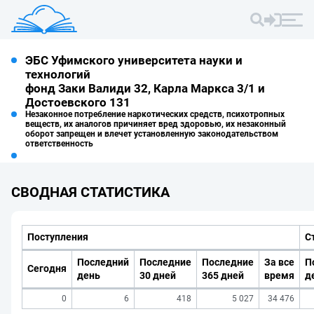
ЭБС Уфимского университета науки и
технологий
фонд Заки Валиди 32, Карла Маркса 3/1 и
Достоевского 131
Незаконное потребление наркотических средств, психотропных
веществ, их аналогов причиняет вред здоровью, их незаконный
оборот запрещен и влечет установленную законодательством
ответственность
СВОДНАЯ СТАТИСТИКА
Поступления
С
Последний
Последние
Последние
За все
П
Сегодня
день
30 дней
365 дней
время
д
0
6
418
5 027
34 476