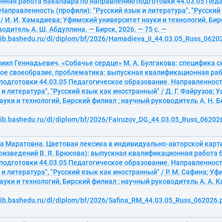
нная работа бакалавра по направлению подготовки 44.03.05 Пед
Направленность (профили): "Русский язык и литература", "Русский
/ И. И. Хамадиева; Уфимский университет науки и технологий, Бир
одитель А. Ш. Абдуллина. — Бирск, 2026. — 75 с. —
lib.bashedu.ru/dl/diplom/bf/2026/Hamadieva_II_44.03.05_Russ_06202
иил Геннадьевич. «Собачье сердце» М. А. Булгакова: специфика 
ое своеобразие, проблематика: выпускная квалификационная раб
подготовки 44.03.05 Педагогическое образование. Направленност
 и литература", "Русский язык как иностранный" / Д. Г. Файрузов;
ауки и технологий, Бирский филиал ; научный руководитель А. Н. Б
—
lib.bashedu.ru/dl/diplom/bf/2026/Fairuzov_DG_44.03.05_Russ_062026
а Маратовна. Цветовая лексика в индивидуально-авторской карт
оизведений В. Я. Брюсова): выпускная квалификационная работа 
подготовки 44.03.05 Педагогическое образование. Направленност
 и литература", "Русский язык как иностранный" / Р. М. Сафина; У
ауки и технологий, Бирский филиал ; научный руководитель А. А. К
—
lib.bashedu.ru/dl/diplom/bf/2026/Safina_RM_44.03.05_Russ_062026.p