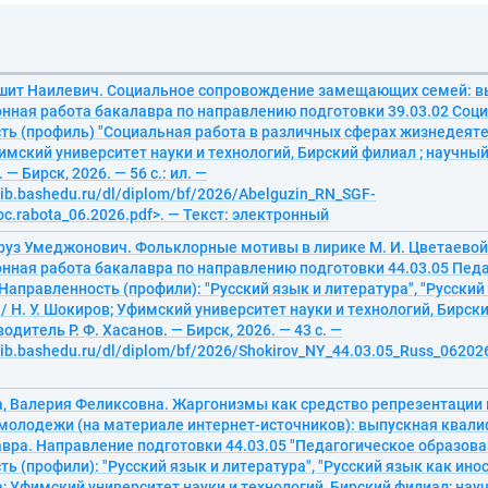
ашит Наилевич. Социальное сопровождение замещающих семей: в
нная работа бакалавра по направлению подготовки 39.03.02 Соци
ь (профиль) "Социальная работа в различных сферах жизнедеятель
имский университет науки и технологий, Бирский филиал ; научны
— Бирск, 2026. — 56 с.: ил. —
elib.bashedu.ru/dl/diplom/bf/2026/Abelguzin_RN_SGF-
oc.rabota_06.2026.pdf>. — Текст: электронный
руз Умеджонович. Фольклорные мотивы в лирике М. И. Цветаевой
нная работа бакалавра по направлению подготовки 44.03.05 Пед
Направленность (профили): "Русский язык и литература", "Русский
/ Н. У. Шокиров; Уфимский университет науки и технологий, Бирски
дитель Р. Ф. Хасанов. — Бирск, 2026. — 43 с. —
lib.bashedu.ru/dl/diplom/bf/2026/Shokirov_NY_44.03.05_Russ_062026
, Валерия Феликсовна. Жаргонизмы как средство репрезентации
молодежи (на материале интернет-источников): выпускная квал
вра. Направление подготовки 44.03.05 "Педагогическое образова
ь (профили): "Русский язык и литература", "Русский язык как инос
 Уфимский университет науки и технологий, Бирский филиал; нау