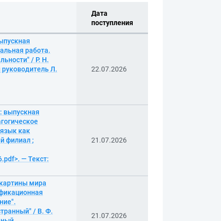
Дата
поступления
ыпускная
альная работа.
ности" / Р. Н.
й руководитель Л.
22.07.2026
: выпускная
агогическое
 язык как
й филиал ;
21.07.2026
.pdf>. — Текст:
 картины мира
ификационная
ние".
транный" / В. Ф.
21.07.2026
чный