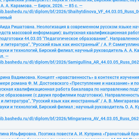
. А. Карамова. — Бирск, 2026. — 85 с. —
elib.bashedu.ru/dl/diplom/bf/2026/Shaihytdinova_VF_44.03.05_Russ_0
ронный
Аида Ришатовна. Неологизация в современном русском языке нач
едств массовой информации): выпускная квалификационная работ
одготовки 44.03.05 "Педагогическое образование". Направленнос
 и литература", "Русский язык как иностранный" / А. Р. Самигулли
ауки и технологий, Бирский филиал; научный руководитель А. А. К
ил. —
lib.bashedu.ru/dl/diplom/bf/2026/Samigullina_AR_44.03.05_Russ_062
рина Вадимовна. Концепт «нравственность» в контексте изучения
мере романа Ф. М. Достоевского «Преступление и наказание» и по
пускная квалификационная работа бакалавра по направлению подг
ое образование (с двумя профилями подготовки). Направленность
 и литература", "Русский язык как иностранный" / А. В. Мингараев
ауки и технологий, Бирский филиал ; научный руководитель О. А. К
—
elib.bashedu.ru/dl/diplom/bf/2026/Mingaraeva_AV_44.03.05_Russ_062
ина Ильфировна. Поэтика повести А. И. Куприна «Гранатовый бра