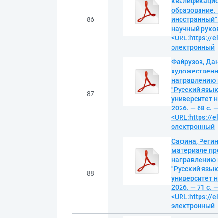
квалификацио
образование. 
86
иностранный" 
научный руков
<URL:https://e
электронный
Файрузов, Дан
художественн
направлению 
"Русский язык
87
университет н
2026. — 68 с. 
<URL:https://e
электронный
Сафина, Регин
материале пр
направлению 
"Русский язык
88
университет н
2026. — 71 с. 
<URL:https://e
электронный