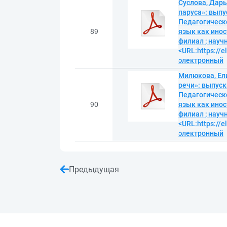
Суслова, Дарь
паруса»: вып
Педагогическо
89
язык как инос
филиал ; научн
<URL:https://
электронный
Милюкова, Ели
речи»: выпус
Педагогическо
90
язык как инос
филиал ; науч
<URL:https://e
электронный
Предыдущая