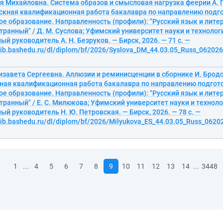
я Михайловна. Система образов и смысловая нагрузка феерии А. 
ускная квалификационная работа бакалавра по направлению подго
е образование. Направленность (профили): "Русский язык и литер
транный" / Д. М. Суслова; Уфимский университет науки и технолог
ый руководитель А. Н. Безруков. — Бирск, 2026. — 71 с. —
elib.bashedu.ru/dl/diplom/bf/2026/Syslova_DM_44.03.05_Russ_062026.
завета Сергеевна. Аллюзии и реминисценции в сборнике И. Брод
кная квалификационная работа бакалавра по направлению подгото
е образование. Направленность (профили): "Русский язык и литер
транный" / Е. С. Милюкова; Уфимский университет науки и техноло
ный руководитель Н. Ю. Петровская. — Бирск, 2026. — 78 с. —
lib.bashedu.ru/dl/diplom/bf/2026/Milyukova_ES_44.03.05_Russ_06202
...
...
1
4
5
6
7
8
9
10
11
12
13
14
3448