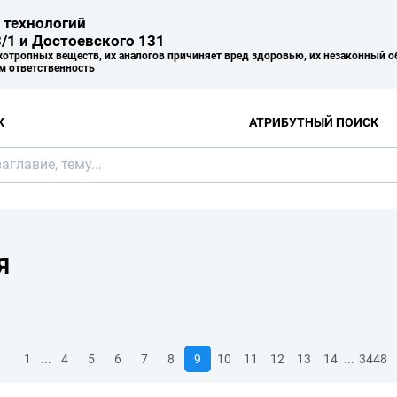
 технологий
/1 и Достоевского 131
хотропных веществ, их аналогов причиняет вред здоровью, их незаконный о
м ответственность
К
АТРИБУТНЫЙ ПОИСК
Я
...
...
1
4
5
6
7
8
9
10
11
12
13
14
3448