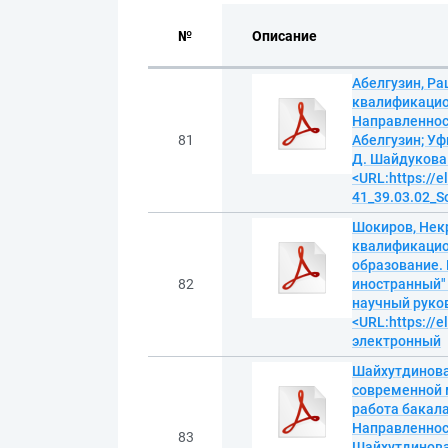
№
Описание
Абелгузин, Р
квалификацио
Направленност
81
Абелгузин; Уф
Д. Шайдукова. 
<URL:https://
41_39.03.02_S
Шокиров, Нек
квалификацио
образование. 
82
иностранный" 
научный руково
<URL:https://e
электронный
Шайхутдинова
современной 
работа бакала
Направленност
83
Шайхутдинова;