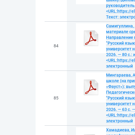
руководитель А
<URL:https://
Текст: элект
Самигуллина, 
материале ср
Направление п
"Русский язык
84
университет н
2026. — 80 с.: 
<URL:https://e
электронный
Мингараева, А
школе (на при
«Фауст»): вы
Педагогическ
85
"Русский язык
университет н
2026. — 63 с. 
<URL:https://
электронный
Хамадиева, Ил