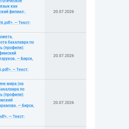
агогическое
 язык как
ский филиал ;
20.07.2026
6.pdf>. — Текст:
сюжета,
ота бакалавра по
ь (профили):
 Уфимский
20.07.2026
езруков. — Бирск,
.pdf>. — Текст:
ине мира (на
бакалавра по
ь (профили):
фимский
20.07.2026
арамова. — Бирск,
df>. — Текст: