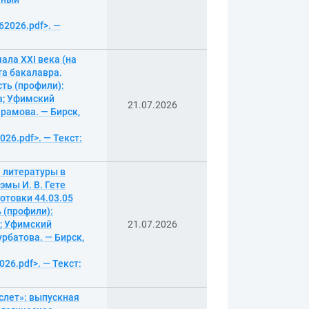
62026.pdf>. —
ала ХХI века (на
а бакалавра.
ть (профили):
на; Уфимский
21.07.2026
арамова. — Бирск,
026.pdf>. — Текст:
 литературы в
эмы И. В. Гете
отовки 44.03.05
 (профили):
а; Уфимский
21.07.2026
урбатова. — Бирск,
026.pdf>. — Текст:
слет»: выпускная