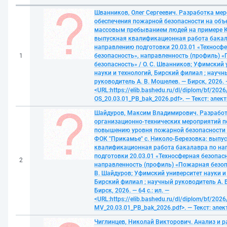
Шванников, Олег Сергеевич. Разработка ме
обеспечения пожарной безопасности на объе
массовым пребыванием людей на примере К
выпускная квалификационная работа бакал
направлению подготовки 20.03.01 «Техносф
1
безопасность», направленность (профиль) 
безопасность» / О. С. Шванников; Уфимский 
науки и технологий, Бирский филиал ; научн
руководитель А. В. Мошелев. — Бирск, 2026. —
<URL:https://elib.bashedu.ru/dl/diplom/bf/202
OS_20.03.01_PB_bak_2026.pdf>. — Текст: эле
Шайдуров, Максим Владимирович. Разрабо
организационно-технических мероприятий п
повышению уровня пожарной безопасности 
ФОК "Прикамье" с. Николо-Березовка: выпу
квалификационная работа бакалавра по н
подготовки 20.03.01 «Техносферная безопасн
2
направленность (профиль) «Пожарная безоп
В. Шайдуров; Уфимский университет науки и
Бирский филиал ; научный руководитель А. 
Бирск, 2026. — 64 с.: ил. —
<URL:https://elib.bashedu.ru/dl/diplom/bf/202
MV_20.03.01_РB_bak_2026.pdf>. — Текст: эле
Чиглинцев, Николай Викторович. Анализ и 