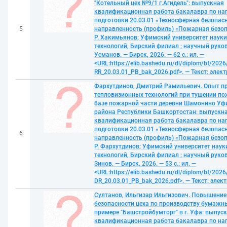
"Котельный цех №9/1 г.Агидель": выпускная
квалификационная работа бакалавра по н
подготовки 20.03.01 «Техносферная безопасн
5
направленность (профиль) «Пожарная безопа
Р. Хакимьянов; Уфимский университет науки
технологий, Бирский филиал ; научный руков
Усманов. — Бирск, 2026. — 62 с.: ил. —
<URL:https://elib.bashedu.ru/dl/diplom/bf/20
RR_20.03.01_РB_bak_2026.pdf>. — Текст: эле
Фархутдинов, Дмитрий Рамильевич. Опыт п
тепловизионных технологий при тушении по
базе пожарной части деревни Шамонино Уф
района Республики Башкортостан: выпускн
квалификационная работа бакалавра по н
подготовки 20.03.01 «Техносферная безопасн
6
направленность (профиль) «Пожарная безопа
Р. Фархутдинов; Уфимский университет наук
технологий, Бирский филиал ; научный руков
Зинов. — Бирск, 2026. — 53 с.: ил. —
<URL:https://elib.bashedu.ru/dl/diplom/bf/202
DR_20.03.01_РB_bak_2026.pdf>. — Текст: эле
Султанов, Ильгизар Ильгизович. Повышени
безопасности цеха по производству бумажн
примере "Башстройбумторг" в г. Уфа: выпус
квалификационная работа бакалавра по н