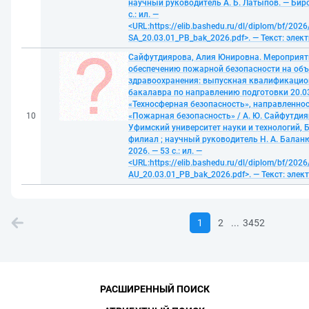
научный руководитель А. Б. Латыпов. — Бирс
с.: ил. —
<URL:https://elib.bashedu.ru/dl/diplom/bf/202
SA_20.03.01_РB_bak_2026.pdf>. — Текст: эле
Сайфутдиярова, Алия Юнировна. Мероприят
обеспечению пожарной безопасности на объ
здравоохранения: выпускная квалификацио
бакалавра по направлению подготовки 20.0
«Техносферная безопасность», направленнос
10
«Пожарная безопасность» / А. Ю. Сайфутдия
Уфимский университет науки и технологий, 
филиал ; научный руководитель Н. А. Баланю
2026. — 53 с.: ил. —
<URL:https://elib.bashedu.ru/dl/diplom/bf/2026
AU_20.03.01_PB_bak_2026.pdf>. — Текст: эле
...
1
2
3452
РАСШИРЕННЫЙ ПОИСК