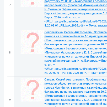
подготовки 20.03.01 «Техносферная безопасн
7
направленность (профиль) «Пожарная безопа
И. Султанов; Уфимский университет науки и 
Бирский филиал ; научный руководитель А. 
Бирск, 2026. — 44 с.: ил. —
<URL:https://elib.bashedu.ru/dl/diplom/bf/2026
II_20.03.01._РB_bak_2026.pdf>. — Текст: элек
Соловейкина, Сергей Анатольевич. Организ
пожара на примере объекта АО Арматурный
г.Благовещенск: выпускная квалификацион
бакалавра по направлению подготовки 20.0
«Техносферная безопасность», направленнос
8
«Пожарная безопасность» / К. Э. Соловейки
университет науки и технологий, Бирский фи
научный руководитель Н. А. Баланюк. — Бирс
с.: ил. —
<URL:https://elib.bashedu.ru/dl/diplom/bf/2026
KE_20.03.01_PB_bak_2026.pdf>. — Текст: эле
Сандак, Сергей Анатольевич. Профилактика
пожаров общественного автотранспорта на
города Челябинск: выпускная квалификаци
бакалавра по направлению подготовки 20.0
«Техносферная безопасность», направленнос
9
«Пожарная безопасность» / С. А. Сандак; У
университет науки и технологий, Бирский фи