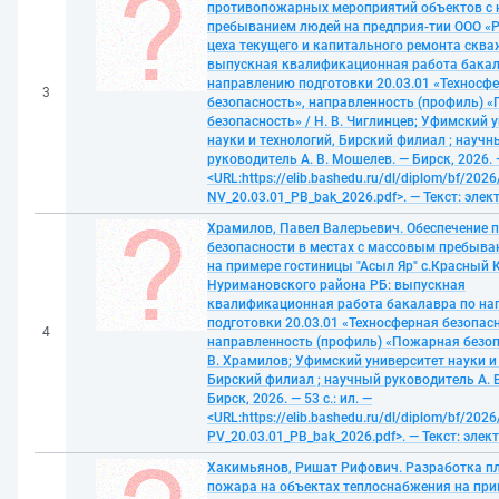
противопожарных мероприятий объектов с
пребыванием людей на предприя-тии ООО «
цеха текущего и капитального ремонта сква
выпускная квалификационная работа бакал
направлению подготовки 20.03.01 «Техносф
3
безопасность», направленность (профиль) 
безопасность» / Н. В. Чиглинцев; Уфимский 
науки и технологий, Бирский филиал ; научн
руководитель А. В. Мошелев. — Бирск, 2026. —
<URL:https://elib.bashedu.ru/dl/diplom/bf/2026
NV_20.03.01_PB_bak_2026.pdf>. — Текст: эле
Храмилов, Павел Валерьевич. Обеспечение 
безопасности в местах с массовым пребыв
на примере гостиницы "Асыл Яр" с.Красный
Нуримановского района РБ: выпускная
квалификационная работа бакалавра по н
подготовки 20.03.01 «Техносферная безопасн
4
направленность (профиль) «Пожарная безопа
В. Храмилов; Уфимский университет науки и
Бирский филиал ; научный руководитель А. 
Бирск, 2026. — 53 с.: ил. —
<URL:https://elib.bashedu.ru/dl/diplom/bf/2026
PV_20.03.01_PB_bak_2026.pdf>. — Текст: эле
Хакимьянов, Ришат Рифович. Разработка п
пожара на объектах теплоснабжения на при