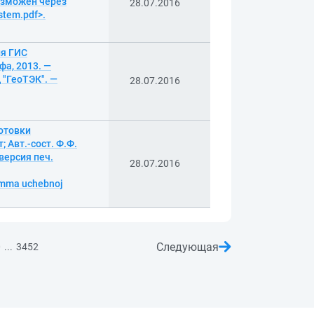
озможен через
28.07.2016
stem.pdf>.
ия ГИС
фа, 2013. —
 "ГеоТЭК". —
28.07.2016
отовки
 Авт.-сост. Ф.Ф.
версия печ.
28.07.2016
amma uchebnoj
Следующая
...
0
3452