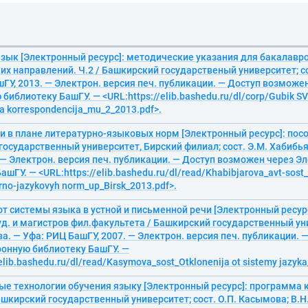
зык [Электронный ресурс]: методические указания для бакалавро
х направлений. Ч.2 / Башкирский государственый университет; сос
ГУ, 2013. — Электрон. версия печ. публикации. — Доступ возможе
библиотеку БашГУ. — <URL:https://elib.bashedu.ru/dl/corp/Gubik SV_
ja korrespondencija_mu_2_2013.pdf>.
и в плане литературно-языковых норм [Электронный ресурс]: пособ
осударственный университет, Бирский филиал; сост. Э.М. Хабибья
 — Электрон. версия печ. публикации. — Доступ возможен через Э
шГУ. — <URL:https://elib.bashedu.ru/dl/read/Khabibjarova_avt-sost_K
urno-jazykovyh norm_up_Birsk_2013.pdf>.
т системы языка в устной и письменной речи [Электронный ресур
уд. и магистров фил.факультета / Башкирский государственный уни
а. — Уфа: РИЦ БашГУ, 2007. — Электрон. версия печ. публикации.
ронную библиотеку БашГУ. —
elib.bashedu.ru/dl/read/Kasymova_sost_Otklonenija ot sistemy jazyk
е технологии обучения языку [Электронный ресурс]: программа к
шкирский государственный университет; сост. О.П. Касымова; В.Н.