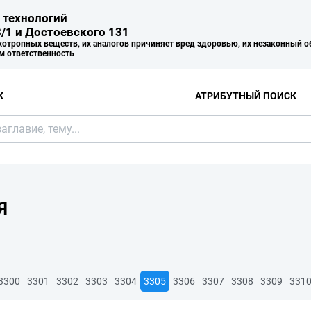
 технологий
/1 и Достоевского 131
хотропных веществ, их аналогов причиняет вред здоровью, их незаконный о
м ответственность
К
АТРИБУТНЫЙ ПОИСК
Я
3300
3301
3302
3303
3304
3305
3306
3307
3308
3309
331