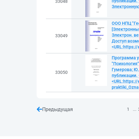
публикации.
33048
Электронную 
ООО НПЦ "Ге
[Электронный
Электрон. ве
33049
Доступ возм
<URL:https://
Программа у
"Психология"
Гумерова; Ю.
33050
публикации.
<URL:https:/
praktiki_Ozn
Предыдущая
...
1