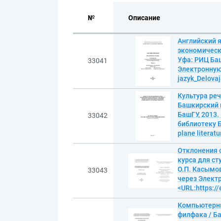
№
Описание
Английский я
экономически
Уфа: РИЦ Баш
33041
Электронную 
jazyk_Delova
Культура реч
Башкирский г
БашГУ, 2013.
33042
библиотеку Ба
plane literat
Отклонения о
курса для ст
О.П. Касымов
33043
через Элект
<URL:https://
Компьютерны
филфака / Ба