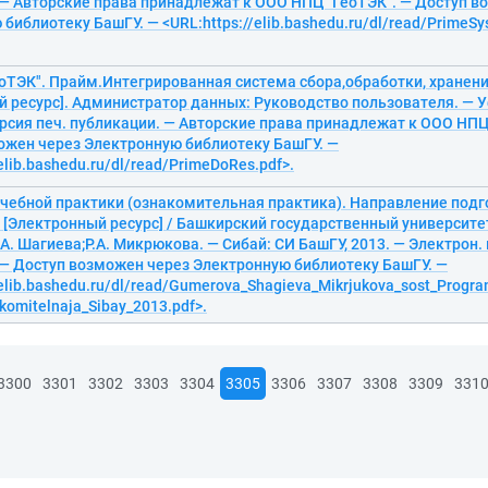
 — Авторские права принадлежат к ООО НПЦ "ГеоТЭК". — Доступ в
библиотеку БашГУ. — <URL:https://elib.bashedu.ru/dl/read/PrimeSy
оТЭК". Прайм.Интегрированная система сбора,обработки, хранен
 ресурс]. Администратор данных: Руководство пользователя. — У
рсия печ. публикации. — Авторские права принадлежат к ООО НПЦ
ожен через Электронную библиотеку БашГУ. —
elib.bashedu.ru/dl/read/PrimeDoRes.pdf>.
чебной практики (ознакомительная практика). Направление подг
 [Электронный ресурс] / Башкирский государственный университет;
А. Шагиева;Р.А. Микрюкова. — Сибай: СИ БашГУ, 2013. — Электрон. 
 — Доступ возможен через Электронную библиотеку БашГУ. —
/elib.bashedu.ru/dl/read/Gumerova_Shagieva_Mikrjukova_sost_Progr
akomitelnaja_Sibay_2013.pdf>.
3300
3301
3302
3303
3304
3305
3306
3307
3308
3309
331