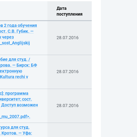
Дата
поступления
в 2 года обучения
т. С.В. Губик. —
н через
28.07.2016
sost_Anglijskij
ие для студ. /
рова. — Бирск: БФ
лектронную
28.07.2016
ultura rechi v
с]: программа
верситет; сост.
 — Доступ возможен
28.07.2016
a_mu_2007.pdf>.
урса для студ.
 Кротов. — Уфа: