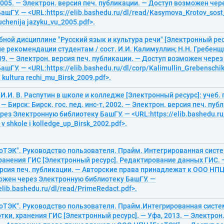
005. — Электрон. версия печ. публикации. — Доступ возможен че
ашГУ. — <URL:https://elib.bashedu.ru/dl/read/Kasymova_Krotov_sos
uchenija jazyku_vu_2005.pdf>.
бной дисциплине "Русский язык и культура речи" [Электронный рес
 рекомендации студентам / сост. И.И. Калимуллин; Н.Н. Гребенщ
9. — Электрон. версия печ. публикации. — Доступ возможен чере
ашГУ. — <URL:https://elib.bashedu.ru/dl/corp/Kalimullin_Grebenschi
 i kultura rechi_mu_Birsk_2009.pdf>.
И.И. В. Распутин в школе и колледже [Электронный ресурс]: учеб. 
— Бирск: Бирск. гос. пед. инс-т, 2002. — Электрон. версия печ. пуб
ез Электронную библиотеку БашГУ. — <URL:https://elib.bashedu.ru/
 v shkole i kolledge_up_Birsk_2002.pdf>.
оТЭК". Руководство пользователя. Прайм. Интегрированная систе
ранения ГИС [Электронный ресурс]. Редактирование данных ГИС. —
рсия печ. публикации. — Авторские права принадлежат к ООО НПЦ
ожен через Электронную библиотеку БашГУ. —
elib.bashedu.ru/dl/read/PrimeRedact.pdf>.
оТЭК". Руководство пользователя. Прайм.Интегрированная систе
тки, хранения ГИС [Электронный ресурс]. — Уфа, 2013. — Электрон.