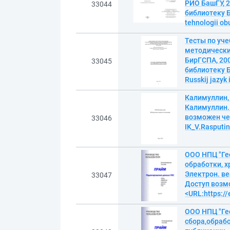
РИО БашГУ, 2
33044
библиотеку Б
tehnologii ob
Тесты по уче
методические
БирГСПА, 200
33045
библиотеку Б
Russkij jazyk
Калимуллин, 
Калимуллин. 
возможен чер
33046
IK_V.Rasputin
ООО НПЦ "Ге
обработки, х
Электрон. ве
33047
Доступ возм
<URL:https://
ООО НПЦ "Ге
сбора,обрабо