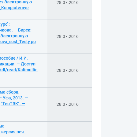
рез Электронную
28.07.2016
t_Kompjuternye
урс]:
икова. — Бирск:
з Электронную
28.07.2016
kova_sost_Testy po
пособие / И.И.
ликации. — Доступ
dl/read/Kalimullin
28.07.2016
ма сбора,
 Уфа, 2013. —
 "ГеоТЭК". —
28.07.2016
ма
 версия печ.