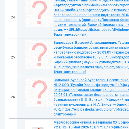
Гайсин, Роман Ринатович. Модернизация ме
нефтепродуктов с применением роботизиро
ООО «Лукойл-Уралнефтепродукт», с.Иглино:
бакалавра по направлению подготовки 20.03
24
направленность (профиль) «Пожарная безопас
науки и технологий, Бирский филиал ; научны
с.: ил. — <URL:https://elib.bashedu.ru/dl/dipl
Текст: электронный
Виноградов, Василий Александрович. Тушен
республики Башкортостан: выпускная квал
направлению подготовки 20.03.01 «Техносфе
25
«Пожарная безопасность» / В. А. Виноградов
Бирский филиал ; научный руководитель Н. А.
<URL:https://elib.bashedu.ru/dl/diplom/bf/20
Текст: электронный
Вальшин, Буранбай Булатович. Обеспечение 
№12 ООО "Лукойл-Уралнефтепродукт" г.Уфа 
ситуации: выпускная квалификационная ра
20.03.01 «Техносферная безопасность», нап
26
безопасность» / Б. Б. Вальшин; Уфимский ун
научный руководитель И. А. Зинов. — Бирск, 2
<URL:https://elib.bashedu.ru/dl/diplom/bf/202
электронный
Мавлютовские чтения: материалы XX Всерос
Уфа, 12–15 мая 2026 г.) В 9 т. Т.7 / Уфимски