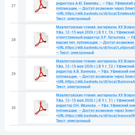
редактора А.Ю. Емелева ;. — Уфа: Уфимский у
27
публикации. — Доступ возможен через Элек
<URL:https://elib.bashedu.ru/dl/local/Emeleva
Текст: электронный
Мавлютовские чтения: материалы XX Всерос
Уфа, 12–15 мая 2026 г.) В 9 т. Т.6 / Уфимски
ответственный редактор Э.Р. Латыпова. — Уф
28
версия печ. публикации. — Доступ возможен
<URL:https://elib.bashedu.ru/dl/local/Latipov
— Текст: электронный
Мавлютовские чтения: материалы XX Всерос
Уфа, 12–15 мая 2026 г.) В 9 т. Т.2 / Уфимск
редактор А.В. Баннова. — Уфа: Уфимский унив
29
публикации. — Доступ возможен через Элек
<URL:https://elib.bashedu.ru/dl/local/Bannov
Текст: электронный
Мавлютовские чтения: материалы XX Всерос
Уфа, 12–15 мая 2026 г.) В 9 т. Т.1 / Уфимск
редактор О.Н. Иванова. — Уфа: Уфимский унив
30
публикации. — Доступ возможен через Элек
<URL:https://elib.bashedu.ru/dl/local/Ivanova
Текст: электронный