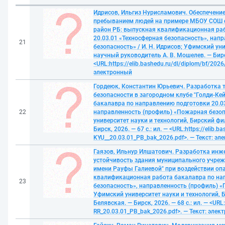
Идрисов, Ильгиз Нурисламович. Обеспечени
пребыванием людей на примере МБОУ СОШ с
район РБ: выпускная квалификационная ра
20.03.01 «Техносферная безопасность», нап
21
безопасность» / И. Н. Идрисов; Уфимский ун
научный руководитель А. В. Мошелев. — Бирск,
<URL:https://elib.bashedu.ru/dl/diplom/bf/2026
электронный
Гордеюк, Константин Юрьевич. Разработка 
безопасности в загородном клубе "Голди-Ке
бакалавра по направлению подготовки 20.03
22
направленность (профиль) «Пожарная безоп
университет науки и технологий, Бирский фи
Бирск, 2026. — 67 с.: ил. — <URL:https://elib.
KYU__20.03.01_PB_bak_2026.pdf>. — Текст: э
Гаязов, Ильнур Илшатович. Разработка инж
устойчивость здания муниципального учреж
имени Рауфы Галиевой" при воздействии оп
квалификационная работа бакалавра по нап
23
безопасность», направленность (профиль) «П
Уфимский университет науки и технологий, Б
Белявская. — Бирск, 2026. — 68 с.: ил. — <URL:
RR_20.03.01_РB_bak_2026.pdf>. — Текст: эле