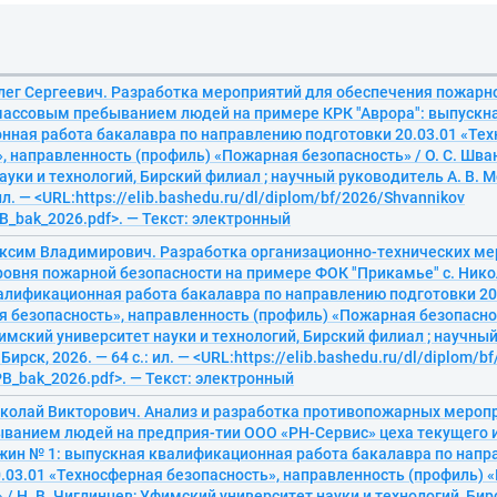
лег Сергеевич. Разработка мероприятий для обеспечения пожарн
 массовым пребыванием людей на примере КРК "Аврора": выпускн
нная работа бакалавра по направлению подготовки 20.03.01 «Те
, направленность (профиль) «Пожарная безопасность» / О. С. Шв
ауки и технологий, Бирский филиал ; научный руководитель А. В. 
 ил. — <URL:https://elib.bashedu.ru/dl/diplom/bf/2026/Shvannikov
B_bak_2026.pdf>. — Текст: электронный
ксим Владимирович. Разработка организационно-технических ме
овня пожарной безопасности на примере ФОК "Прикамье" с. Нико
алификационная работа бакалавра по направлению подготовки 20
 безопасность», направленность (профиль) «Пожарная безопаснос
мский университет науки и технологий, Бирский филиал ; научный
Бирск, 2026. — 64 с.: ил. — <URL:https://elib.bashedu.ru/dl/diplom/b
B_bak_2026.pdf>. — Текст: электронный
иколай Викторович. Анализ и разработка противопожарных меропр
ванием людей на предприя-тии ООО «РН-Сервис» цеха текущего 
жин № 1: выпускная квалификационная работа бакалавра по нап
.03.01 «Техносферная безопасность», направленность (профиль)
 / Н. В. Чиглинцев; Уфимский университет науки и технологий, Бир