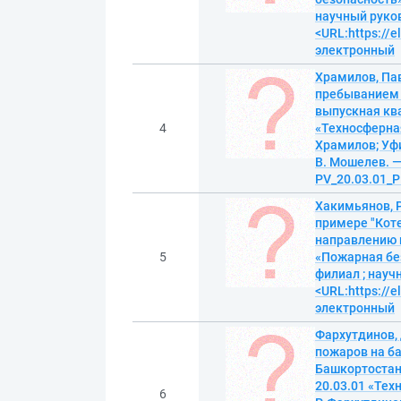
научный руково
<URL:https://e
электронный
Храмилов, Па
пребыванием 
выпускная кв
4
«Техносферная
Храмилов; Уфи
В. Мошелев. — 
PV_20.03.01_P
Хакимьянов, 
примере "Кот
направлению п
5
«Пожарная без
филиал ; научн
<URL:https://
электронный
Фархутдинов,
пожаров на б
Башкортостан
20.03.01 «Тех
6