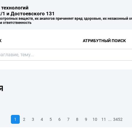
 технологий
/1 и Достоевского 131
хотропных веществ, их аналогов причиняет вред здоровью, их незаконный о
м ответственность
К
АТРИБУТНЫЙ ПОИСК
Я
...
1
2
3
4
5
6
7
8
9
10
11
3452