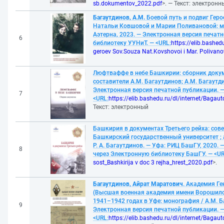
sb.dokumentov_2022.pdf
>. — Текст: электронн
Багаутдинов, А.М.
Боевой путь и подвиг Гер
Натальи Ковшовой и Марии Поливановой: мон
Аэтерна, 2023. — Электронная версия печат
6
библиотеку УУНиТ. — <URL:
https://elib.bashed
geroev Sov.Souza Nat.Kovshovoi i Mar. Poliva
Люфтваффе в небе Башкирии: сборник докум
составители А.М. Багаутдинов; А.М. Багаутди
Электронная версия печатной публикации. 
7
<URL:
https://elib.bashedu.ru/dl/internet/Bagaut
Текст: электронный
Башкирия в документах Третьего рейха: сове
Башкирский государственный университет ; ав
Р. А. Багаутдинов. — Уфа: РИЦ БашГУ, 2020.
8
через Электронную библиотеку БашГУ. — <UR
sost_Bashkirija v doc 3 rejha_hrest_2020.pdf
>.
Багаутдинов, Айрат Маратович
. Академия Г
(Высшая военная академия имени Ворошилов
1941–1942 годах в Уфе: монография / А.М. Ба
9
Электронная версия печатной публикации. 
<URL:
https://elib.bashedu.ru/dl/internet/B