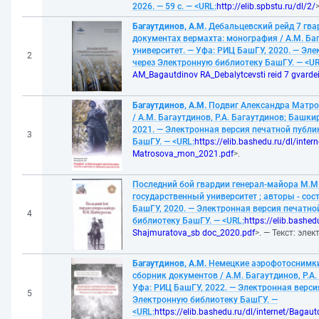
2026. — 59 с. — <URL:
http://elib.spbstu.ru/dl/2/
>
Багаутдинов, А.М.
Дебальцевский рейд 7 гвар
документах вермахта: монография / А.М. Ба
университет. — Уфа: РИЦ БашГУ, 2020. — Эл
2
через Электронную библиотеку БашГУ. — <UR
AM_Bagautdinov RA_Debalytcevsti reid 7 gvard
Багаутдинов, А.М.
Подвиг Александра Матрос
/ А.М. Багаутдинов, Р.А. Багаутдинов; Башк
2021. — Электронная версия печатной публ
3
БашГУ. — <URL:
https://elib.bashedu.ru/dl/int
Matrosova_mon_2021.pdf
>.
Последний бой гвардии генерал-майора М.М
государственный университет ; авторы - сос
БашГУ, 2020. — Электронная версия печатно
4
библиотеку БашГУ. — <URL:
https://elib.bashed
Shajmuratova_sb doc_2020.pdf
>. — Текст: эле
Багаутдинов, А.М.
Немецкие аэрофотоснимки 
сборник документов / А.М. Багаутдинов, Р.А
Уфа: РИЦ БашГУ, 2022. — Электронная верси
5
Электронную библиотеку БашГУ. —
<URL:
https://elib.bashedu.ru/dl/internet/Baga