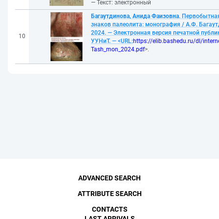
— Текст: электронный
Багаутдинова, Анида Фаизовна
. Первобытна
знаков палеолита: монография / А.Ф. Багаут
2024. — Электронная версия печатной публ
10
УУНиТ. — <URL:
https://elib.bashedu.ru/dl/inter
Tash_mon_2024.pdf
>.
ADVANCED SEARCH
ATTRIBUTE SEARCH
CONTACTS
LAST ARRIVALS