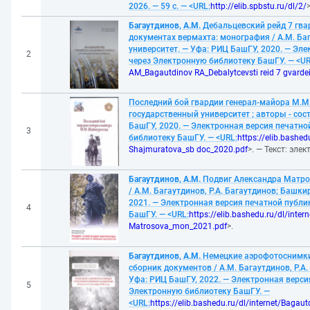
2026. — 59 с. — <URL:
http://elib.spbstu.ru/dl/2/
>
Багаутдинов, А.М.
Дебальцевский рейд 7 гвар
документах вермахта: монография / А.М. Ба
университет. — Уфа: РИЦ БашГУ, 2020. — Эл
2
через Электронную библиотеку БашГУ. — <UR
AM_Bagautdinov RA_Debalytcevsti reid 7 gvard
Последний бой гвардии генерал-майора М.М
государственный университет ; авторы - сос
БашГУ, 2020. — Электронная версия печатно
3
библиотеку БашГУ. — <URL:
https://elib.bashed
Shajmuratova_sb doc_2020.pdf
>. — Текст: эле
Багаутдинов, А.М.
Подвиг Александра Матрос
/ А.М. Багаутдинов, Р.А. Багаутдинов; Башк
2021. — Электронная версия печатной публ
4
БашГУ. — <URL:
https://elib.bashedu.ru/dl/int
Matrosova_mon_2021.pdf
>.
Багаутдинов, А.М.
Немецкие аэрофотоснимки 
сборник документов / А.М. Багаутдинов, Р.А
Уфа: РИЦ БашГУ, 2022. — Электронная верси
5
Электронную библиотеку БашГУ. —
<URL:
https://elib.bashedu.ru/dl/internet/Baga