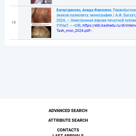
Багаутдинова, Анида Фаизовна
. Первобытна
знаков палеолита: монография / А.Ф. Багаут
2024. — Электронная версия печатной публ
10
УУНиТ. — <URL:
https://elib.bashedu.ru/dl/inter
Tash_mon_2024.pdf
>.
ADVANCED SEARCH
ATTRIBUTE SEARCH
CONTACTS
LAST ARRIVALS