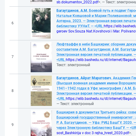
sb.dokumentov_2022.pdf
>. — Текст: электронн
Багаутдинов, А.М.
Боевой путь и подвиг Гер
Натальи Ковшовой и Марии Поливановой: мон
Аэтерна, 2023. — Электронная версия печат
6
библиотеку УУНиТ. — <URL:
https://elib.bashed
geroev Sov.Souza Nat.Kovshovoi i Mar. Poliva
Люфтваффе в небе Башкирии: сборник докум
составители А.М. Багаутдинов; А.М. Багаутди
Электронная версия печатной публикации. 
7
<URL:
https://elib.bashedu.ru/dl/internet/Bagaut
Текст: электронный
Багаутдинов, Айрат Маратович
. Академия Г
(Высшая военная академия имени Ворошилов
1941–1942 годах в Уфе: монография / А.М. Ба
8
Электронная версия печатной публикации. 
<URL:
https://elib.bashedu.ru/dl/internet/B
— Текст: электронный
Башкирия в документах Третьего рейха: сове
Башкирский государственный университет ; ав
Р. А. Багаутдинов. — Уфа: РИЦ БашГУ, 2020.
9
через Электронную библиотеку БашГУ. — <UR
sost_Bashkirija v doc 3 rejha_hrest_2020.pdf
>.