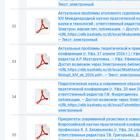
Текст: электронный
Актуальные проблемы уголовного судопроиз
XIV Международной научно-практической конф
науки и технологий ; ответственный редакто
32
Электрон. версия печ. публикации. — Досту
<URL:https://elib.bashedu.ru/dl/local/Makaren
— Текст: электронный
Актуальные проблемы теоретической и при
конференции (г. Уфа, 21 апреля 2026 г.) / У
редактор А.Р. Мухтаруллина. — Уфа: Уфимски
33
Доступ возможен через Электронную библио
<URL:https://elib.bashedu.ru/dl/local/Mukhtarul
filologii_ХIV_sb_2026.pdf>. — Текст: электрон
Педагогическая наука и современное образ
практической конференции (г. Уфа, 20 мая 20
ответственный редактор Г.Ф. Фахретдинова. 
34
публикации. — Доступ возможен через Элек
<URL:https://elib.bashedu.ru/dl/local/Fahretd
электронный
Приоритеты современной русистики в осмыс
Всероссийской научно-практической конфер
профессора К. З. Закирьянова (г. Уфа, 24 ап
35
ответственные редактора Т.В. Григорьева; Д