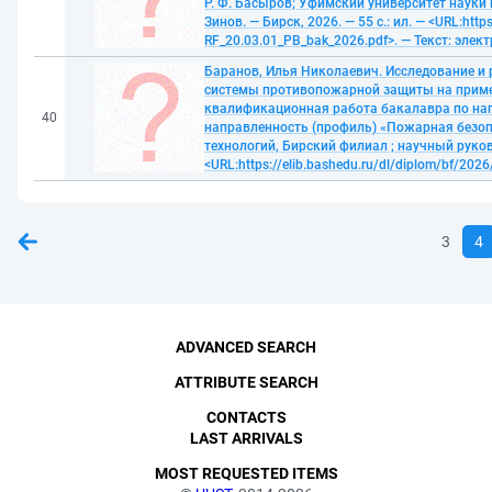
Р. Ф. Басыров; Уфимский университет науки 
Зинов. — Бирск, 2026. — 55 с.: ил. — <URL:http
RF_20.03.01_РB_bak_2026.pdf>. — Текст: эле
Баранов, Илья Николаевич. Исследование и
системы противопожарной защиты на пример
квалификационная работа бакалавра по нап
40
направленность (профиль) «Пожарная безопа
технологий, Бирский филиал ; научный руковод
<URL:https://elib.bashedu.ru/dl/diplom/bf/20
3
4
ADVANCED SEARCH
ATTRIBUTE SEARCH
CONTACTS
LAST ARRIVALS
MOST REQUESTED ITEMS