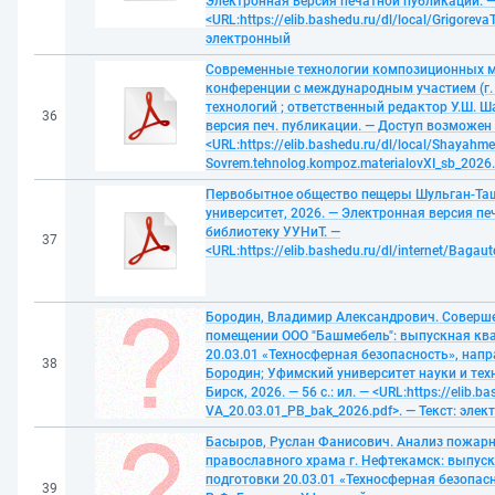
Электронная версия печатной публикации. 
<URL:https://elib.bashedu.ru/dl/local/Grigoreva
электронный
Современные технологии композиционных м
конференции с международным участием (г. У
технологий ; ответственный редактор У.Ш. Ш
36
версия печ. публикации. — Доступ возможен
<URL:https://elib.bashedu.ru/dl/local/Shayahm
Sovrem.tehnolog.kompoz.materialovXI_sb_2026
Первобытное общество пещеры Шульган-Таш:
университет, 2026. — Электронная версия п
библиотеку УУНиТ. —
37
<URL:https://elib.bashedu.ru/dl/internet/Bag
Бородин, Владимир Александрович. Соверш
помещении ООО "Башмебель": выпускная кв
20.03.01 «Техносферная безопасность», напр
38
Бородин; Уфимский университет науки и техн
Бирск, 2026. — 56 с.: ил. — <URL:https://elib.
VA_20.03.01_РB_bak_2026.pdf>. — Текст: эле
Басыров, Руслан Фанисович. Анализ пожарн
православного храма г. Нефтекамск: выпус
подготовки 20.03.01 «Техносферная безопас
39