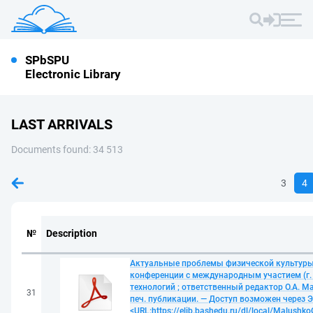
SPbSPU
Electronic Library
LAST ARRIVALS
Documents found: 34 513
3
4
№
Description
Актуальные проблемы физической культуры,
конференции с международным участием (г. 
технологий ; ответственный редактор О.А. М
31
печ. публикации. — Доступ возможен через 
<URL:https://elib.bashedu.ru/dl/local/Malushko