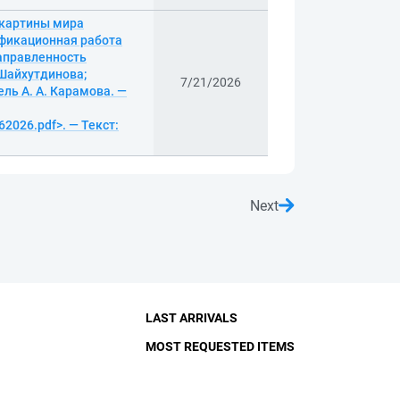
 картины мира
ификационная работа
Направленность
 Шайхутдинова;
7/21/2026
ль А. А. Карамова. —
62026.pdf>. — Текст:
Next
LAST ARRIVALS
MOST REQUESTED ITEMS