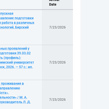
Date
ыпускная
равление подготовки
я работа в различных
хнологий, Бирский
7/23/2026
ьных проявлений у
дготовки 39.03.02
ь (профиль):
Уфимский университет
7/23/2026
, 2026. — 57 с.: ил.
 проживания в
направлению
бота».
льности» / М. А.
7/23/2026
руководитель Л. Д.