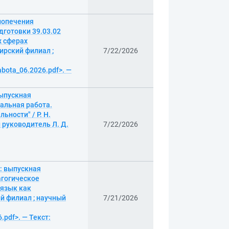
попечения
готовки 39.03.02
х сферах
ирский филиал ;
7/22/2026
abota_06.2026.pdf>. —
ыпускная
альная работа.
ности" / Р. Н.
 руководитель Л. Д.
7/22/2026
: выпускная
агогическое
 язык как
ий филиал ; научный
7/21/2026
.pdf>. — Текст: