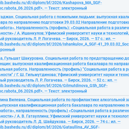
elib.bashedu.ru/dl/diplom/bf/2026/Kashapova_MA_SGF-
oc.rabota_06.2026.pdf>. — Текст: электронный
таджан. Социальная работа с пожилыми людьми: выпускная ква
вра по направлению подготовки 39.03.02 Направление подготовки
абота». Направленность (профиль): «Социальная работа в разли
ости» / А. Ишанкулов; Уфимский университет науки и технологий
 руководитель Л. Р. Логачева. — Бирск, 2026. — 57 с.: ил. —
lib.bashedu.ru/dl/diplom/bf/2026/Ishankulov_A_SGF-41_39.03.02_Soc
ктронный
а, Гульшат Шакуровна. Социальная работа по предотвращению д
нщин: выпускная квалификационная работа бакалавра по направ
альная работа. Направленность (профиль) "Социальная работа в 
ости" / Г. Ш. Гильмутдинова; Уфимский университет науки и техн
ый руководитель Л. Р. Логачева. — Бирск, 2026. — 52 с.: ил. —
elib.bashedu.ru/dl/diplom/bf/2026/Gilmutdinova_GSh_SGF-
oc.rabota_06.2026.pdf>. — Текст: электронный
лина Вилевна. Социальная работа по профилактике алкогольной з
выпускная квалификационная работа бакалавра по направлению по
абота», направленность (профиль) «Социальная работа в различ
ости» / А. В. Гатауллина; Уфимский университет науки и технолог
й руководитель Л. Д. Шайдукова. — Бирск, 2026. — 74 с.: ил. —
lib.bashedu.ru/dl/diplom/bf/2026/Gataullina_AV_SGF-