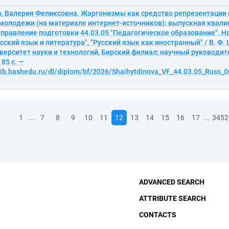
, Валерия Феликсовна. Жаргонизмы как средство репрезентации
молодежи (на материале интернет-источников): выпускная квал
правление подготовки 44.03.05 "Педагогическое образование". 
усский язык и литература", "Русский язык как иностранный" / В. Ф.
ерситет науки и технологий, Бирский филиал; научный руководите
 85 с. —
lib.bashedu.ru/dl/diplom/bf/2026/Shaihytdinova_VF_44.03.05_Russ_0
...
...
1
7
8
9
10
11
12
13
14
15
16
17
3452
ADVANCED SEARCH
ATTRIBUTE SEARCH
CONTACTS