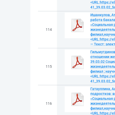
<URL:https://
41_39.03.02_S
Ишанкулов, А
работа бакала
«Социальная р
114
жизнедеятельн
филиал,научный
<URL:https://e
— Текст: эле
Гильмутдинов
отношении же
39.03.02 Соци
115
жизнедеятельн
филиал ; научн
<URL:https://
41_39.03.02_S
Гатауллина, А
подростков: 
«Социальная р
116
жизнедеятельн
филиал,научны
<URL:https://e