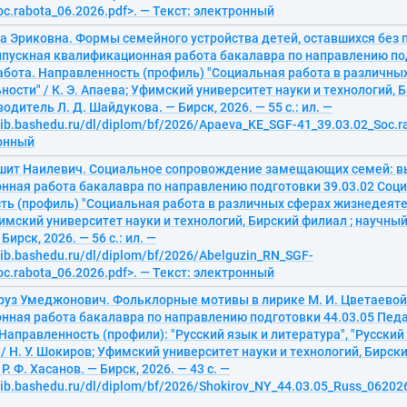
oc.rabota_06.2026.pdf>. — Текст: электронный
а Эриковна. Формы семейного устройства детей, оставшихся без 
ыпускная квалификационная работа бакалавра по направлению под
бота. Направленность (профиль) "Социальная работа в различны
ости" / К. Э. Апаева; Уфимский университет науки и технологий, Б
одитель Л. Д. Шайдукова. — Бирск, 2026. — 55 с.: ил. —
elib.bashedu.ru/dl/diplom/bf/2026/Apaeva_KE_SGF-41_39.03.02_Soc.r
ронный
ашит Наилевич. Социальное сопровождение замещающих семей: в
нная работа бакалавра по направлению подготовки 39.03.02 Соци
ь (профиль) "Социальная работа в различных сферах жизнедеятель
имский университет науки и технологий, Бирский филиал ; научный
ирск, 2026. — 56 с.: ил. —
elib.bashedu.ru/dl/diplom/bf/2026/Abelguzin_RN_SGF-
oc.rabota_06.2026.pdf>. — Текст: электронный
руз Умеджонович. Фольклорные мотивы в лирике М. И. Цветаевой
нная работа бакалавра по направлению подготовки 44.03.05 Пед
Направленность (профили): "Русский язык и литература", "Русский
/ Н. У. Шокиров; Уфимский университет науки и технологий, Бирск
. Ф. Хасанов. — Бирск, 2026. — 43 с. —
lib.bashedu.ru/dl/diplom/bf/2026/Shokirov_NY_44.03.05_Russ_062026