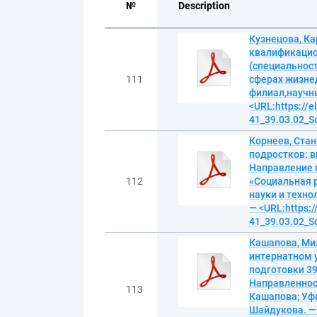
№
Description
Кузнецова, К
квалификацио
(специальност
111
сферах жизнед
филиал,научный
<URL:https://
41_39.03.02_S
Корнеев, Ста
подростков: 
Направление п
112
«Социальная р
науки и техно
— <URL:https:
41_39.03.02_S
Кашапова, Ми
интернатном 
подготовки 39
Направленност
113
Кашапова; Уфи
Шайдукова. — Б