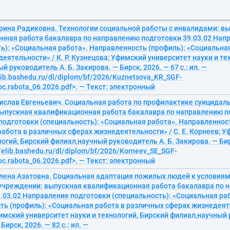
арина Радиковна. Технологии социальной работы с инвалидами: в
нная работа бакалавра по направлению подготовки 39.03.02 Нап
ь): «Социальная работа». Направленность (профиль): «Социальна
еятельности» / К. Р. Кузнецова; Уфимский университет науки и те
 руководитель А. Б. Закирова. — Бирск, 2026. — 67 с.: ил. —
elib.bashedu.ru/dl/diplom/bf/2026/Kuznetsova_KR_SGF-
oc.rabota_06.2026.pdf>. — Текст: электронный
нислав Евгеньевич. Социальная работа по профилактике суицидал
выпускная квалификационная работа бакалавра по направлению по
одготовки (специальность): «Социальная работа». Направленност
абота в различных сферах жизнедеятельности» / С. Е. Корнеев; 
логий, Бирский филиал,научный руководитель А. Б. Закирова. — Бирск
//elib.bashedu.ru/dl/diplom/bf/2026/Korneev_SE_SGF-
oc.rabota_06.2026.pdf>. — Текст: электронный
лена Азатовна. Социальная адаптация пожилых людей к условиям
учреждении: выпускная квалификационная работа бакалавра по 
.03.02 Направление подготовки (специальность): «Социальная ра
ь (профиль): «Социальная работа в различных сферах жизнедеяте
мский университет науки и технологий, Бирский филиал,научный 
ирск, 2026. — 82 с.: ил. —