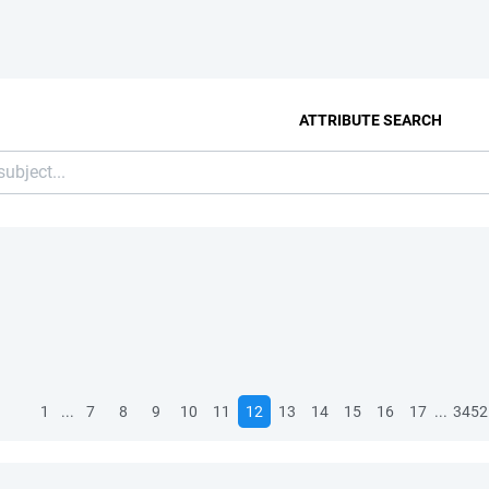
ATTRIBUTE SEARCH
...
...
1
7
8
9
10
11
12
13
14
15
16
17
3452