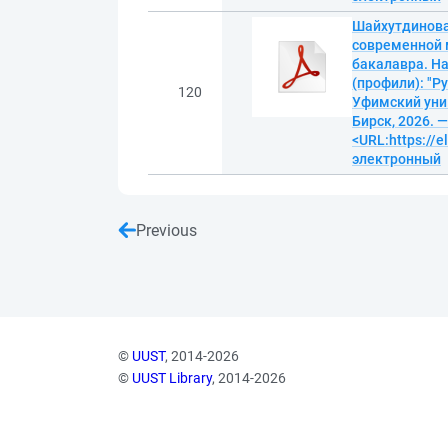
Шайхутдинова
современной 
бакалавра. На
(профили): "Р
120
Уфимский унив
Бирск, 2026. —
<URL:https://e
электронный
Previous
©
UUST
, 2014-2026
©
UUST Library
, 2014-2026