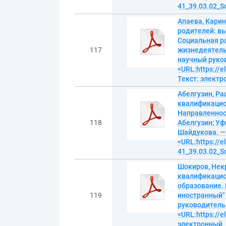
41_39.03.02_S
Апаева, Карин
родителей: в
Социальная ра
117
жизнедеятельн
научный руков
<URL:https://
Текст: элект
Абелгузин, Р
квалификацио
Направленност
118
Абелгузин; Уф
Шайдукова. — Б
<URL:https://
41_39.03.02_S
Шокиров, Нек
квалификацио
образование. 
119
иностранный" 
руководитель Р
<URL:https://e
электронный