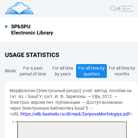
SPbSPU
Electronic Library
USAGE STATISTICS
For a past
For all time
For all time by
For all time by
Mode:
period of time
by years
quarters
months
Морфология [Электронный ресурс]: учеб.-метод. пособие на
тат. яз. / БашГУ; сост. И. Ф. Зарипова. — Уфа, 2012. —
Электрон. версия печ. публикации. — Доступ возможен
через Электронную библиотеку БашГУ. —
<URL:
https://elib.bashedu.ru/dl/read/ZaripovaMorfologiya.pdf
>.