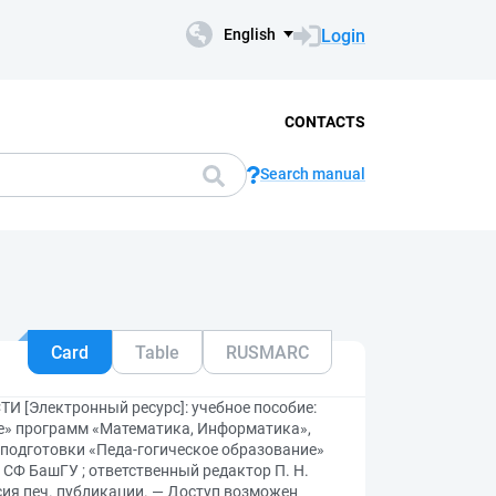
Login
English
CONTACTS
Search manual
Card
Table
RUSMARC
Электронный ресурс]: учебное пособие:
ие» программ «Математика, Информатика»,
 подготовки «Педа-гогическое образование»
; СФ БашГУ ; ответственный редактор П. Н.
рсия печ. публикации. — Доступ возможен