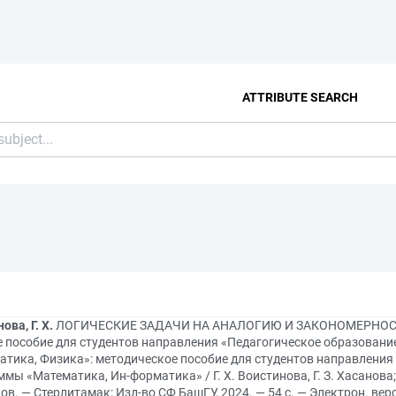
ATTRIBUTE SEARCH
ова, Г. Х.
ЛОГИЧЕСКИЕ ЗАДАЧИ НА АНАЛОГИЮ И ЗАКОНОМЕРНОСТИ [
е пособие для студентов направления «Педагогическое образован
атика, Физика»: методическое пособие для студентов направления
мы «Математика, Ин-форматика» / Г. Х. Воистинова, Г. З. Хасанова
в. — Стерлитамак: Изд-во СФ БашГУ, 2024. — 54 с. — Электрон. ве