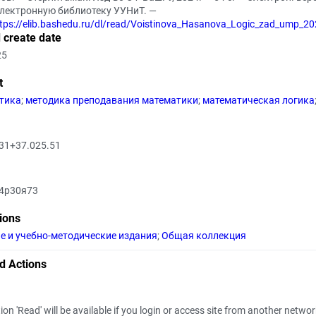
Электронную библиотеку УУНиТ. —
tps://elib.bashedu.ru/dl/read/Voistinova_Hasanova_Logic_zad_ump_20
 create date
25
t
тика
;
методика преподавания математики
;
математическая логика
.31+37.025.51
04р30я73
tions
е и учебно-методические издания
;
Общая коллекция
d Actions
ion 'Read' will be available if you login or access site from another netwo