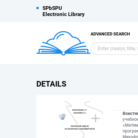
SPbSPU
Electronic Library
ADVANCED SEARCH
DETAILS
Воистин
учебно
«Матем
програм
Михайло