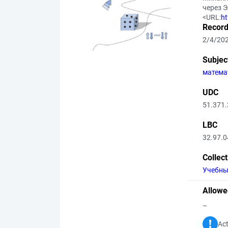
через 
<URL:
ht
Record
2/4/20
Subjec
матема
UDC
51.371
LBC
32.97.
Collec
Учебны
Allowe
–
Act