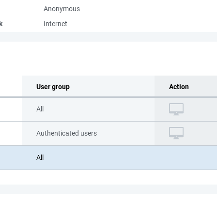
Anonymous
k
Internet
User group
Action
All
Authenticated users
All