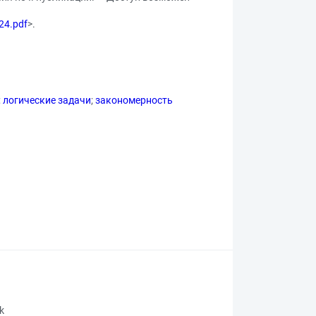
24.pdf
>.
;
логические задачи
;
закономерность
rk