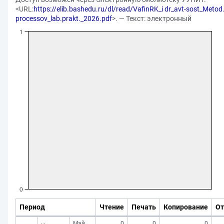
<URL:
https://elib.bashedu.ru/dl/read/VafinRK_i dr_avt-sost_Metod.
processov_lab.prakt._2026.pdf
>. — Текст: электронный
Период
Чтение
Печать
Копирование
От
Май
0
0
0