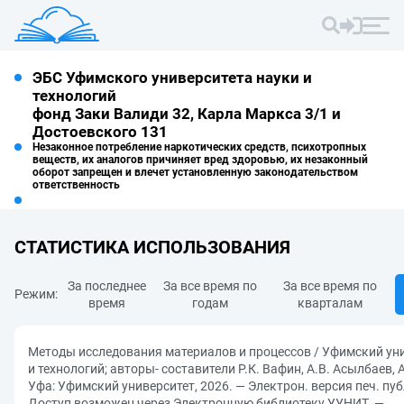
ЭБС Уфимского университета науки и
технологий
фонд Заки Валиди 32, Карла Маркса 3/1 и
Достоевского 131
Незаконное потребление наркотических средств, психотропных
веществ, их аналогов причиняет вред здоровью, их незаконный
оборот запрещен и влечет установленную законодательством
ответственность
СТАТИСТИКА ИСПОЛЬЗОВАНИЯ
За последнее
За все время по
За все время по
Режим:
время
годам
кварталам
Методы исследования материалов и процессов / Уфимский ун
и технологий; авторы- составители Р.К. Вафин, А.В. Асылбаев, 
Уфа: Уфимский университет, 2026. — Электрон. версия печ. пу
Доступ возможен через Электронную библиотеку УУНИТ. —