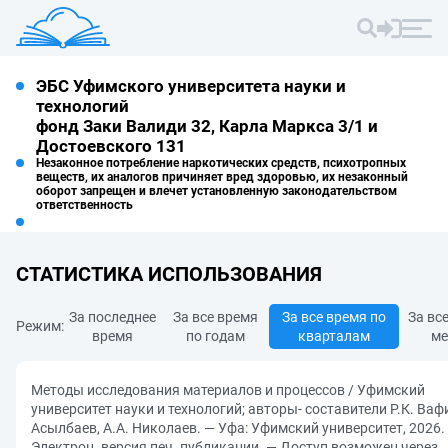
ЭБС Уфимского университета науки и
технологий
фонд Заки Валиди 32, Карла Маркса 3/1 и
Достоевского 131
Незаконное потребление наркотических средств, психотропных
веществ, их аналогов причиняет вред здоровью, их незаконный
оборот запрещен и влечет установленную законодательством
ответственность
СТАТИСТИКА ИСПОЛЬЗОВАНИЯ
За последнее
За все время
За все время по
За вс
Режим:
время
по годам
кварталам
ме
Методы исследования материалов и процессов / Уфимский
университет науки и технологий; авторы- составители Р.К. Вафи
Асылбаев, А.А. Николаев. — Уфа: Уфимский университет, 2026.
Электрон. версия печ. публикации. — Доступ возможен через