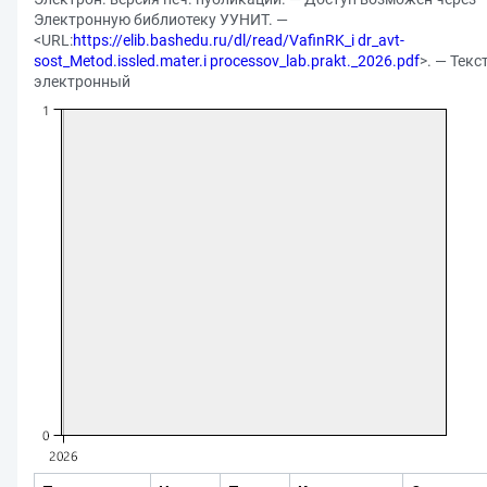
Электронную библиотеку УУНИТ. —
<URL:
https://elib.bashedu.ru/dl/read/VafinRK_i dr_avt-
sost_Metod.issled.mater.i processov_lab.prakt._2026.pdf
>. — Текст
электронный