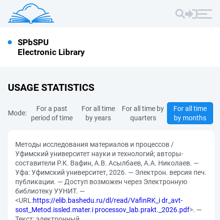
SPbSPU
Electronic Library
USAGE STATISTICS
For a past
For all time
For all time by
For all time
Mode:
period of time
by years
quarters
by months
Методы исследования материалов и процессов /
Уфимский университет науки и технологий; авторы-
составители Р.К. Вафин, А.В. Асылбаев, А.А. Николаев. —
Уфа: Уфимский университет, 2026. — Электрон. версия печ.
публикации. — Доступ возможен через Электронную
библиотеку УУНИТ. —
<URL:
https://elib.bashedu.ru/dl/read/VafinRK_i dr_avt-
sost_Metod.issled.mater.i processov_lab.prakt._2026.pdf
>. —
Текст: электронный