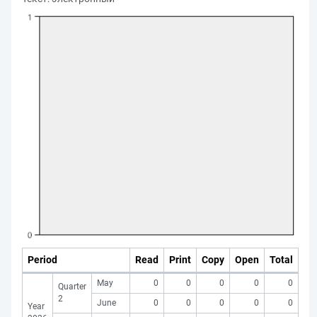
Period
Read
Print
Copy
Open
Total
May
0
0
0
0
0
Quarter
2
June
0
0
0
0
0
Year