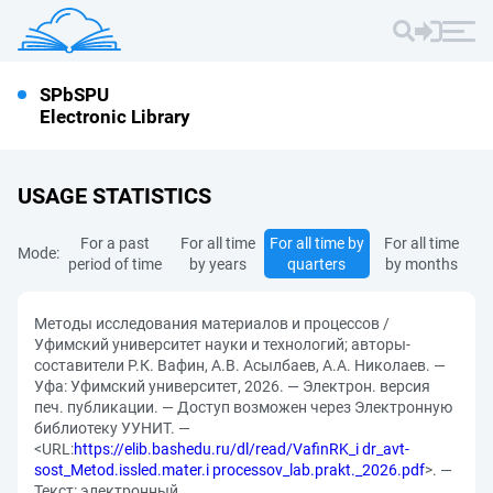
SPbSPU
Electronic Library
USAGE STATISTICS
For a past
For all time
For all time by
For all time
Mode:
period of time
by years
quarters
by months
Методы исследования материалов и процессов /
Уфимский университет науки и технологий; авторы-
составители Р.К. Вафин, А.В. Асылбаев, А.А. Николаев. —
Уфа: Уфимский университет, 2026. — Электрон. версия
печ. публикации. — Доступ возможен через Электронную
библиотеку УУНИТ. —
<URL:
https://elib.bashedu.ru/dl/read/VafinRK_i dr_avt-
sost_Metod.issled.mater.i processov_lab.prakt._2026.pdf
>. —
Текст: электронный