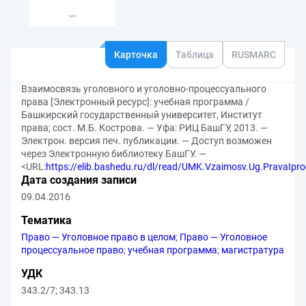
Карточка
Таблица
RUSMARC
Взаимосвязь уголовного и уголовно-процессуального
права [Электронный ресурс]: учебная программа /
Башкирский государственный университет, Институт
права; сост. М.Б. Кострова. — Уфа: РИЦ БашГУ, 2013. —
Электрон. версия печ. публикации. — Доступ возможен
через Электронную библиотеку БашГУ. —
<URL:
https://elib.bashedu.ru/dl/read/UMK.Vzaimosv.Ug.PravaIpro
Дата создания записи
09.04.2016
Тематика
Право — Уголовное право в целом
;
Право — Уголовное
процессуальное право
;
учебная программа
;
магистратура
УДК
343.2/7
;
343.13