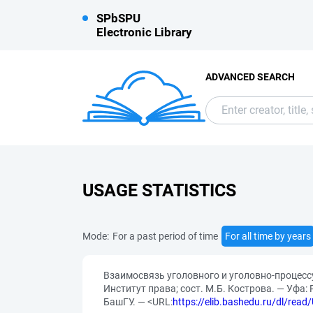
SPbSPU
Electronic Library
ADVANCED SEARCH
USAGE STATISTICS
Mode:
For a past period of time
For all time by years
Взаимосвязь уголовного и уголовно-процесс
Институт права; сост. М.Б. Кострова. — Уфа
БашГУ. — <URL:
https://elib.bashedu.ru/dl/rea