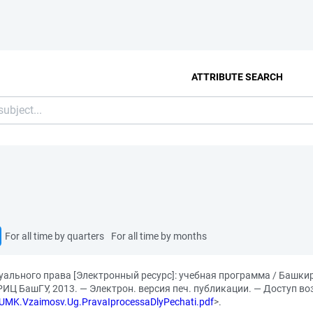
ATTRIBUTE SEARCH
For all time by quarters
For all time by months
уального права [Электронный ресурс]: учебная программа / Башки
: РИЦ БашГУ, 2013. — Электрон. версия печ. публикации. — Доступ 
d/UMK.Vzaimosv.Ug.PravaIprocessaDlyPechati.pdf
>.