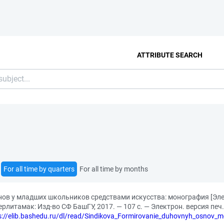
ATTRIBUTE SEARCH
For all time by quarters
For all time by months
в у младших школьников средствами искусства: монография [Элек
Стерлитамак: Изд-во СФ БашГУ, 2017. — 107 с. — Электрон. версия п
s://elib.bashedu.ru/dl/read/Sindikova_Formirovanie_duhovnyh_osnov_