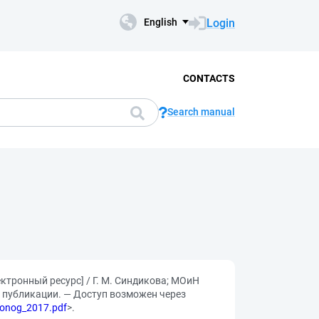
Login
English
CONTACTS
Search manual
тронный ресурс] / Г. М. Синдикова; МОиН
еч. публикации. — Доступ возможен через
monog_2017.pdf
>.