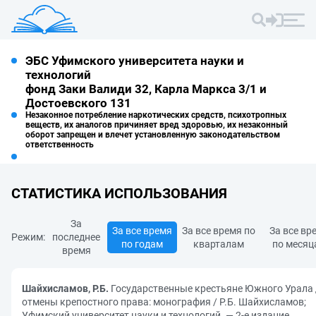
ЭБС Уфимского университета науки и
технологий
фонд Заки Валиди 32, Карла Маркса 3/1 и
Достоевского 131
Незаконное потребление наркотических средств, психотропных
веществ, их аналогов причиняет вред здоровью, их незаконный
оборот запрещен и влечет установленную законодательством
ответственность
СТАТИСТИКА ИСПОЛЬЗОВАНИЯ
За
За все время
За все время по
За все вр
Режим:
последнее
по годам
кварталам
по месяц
время
Шайхисламов, Р.Б.
Государственные крестьяне Южного Урала 
отмены крепостного права: монография / Р.Б. Шайхисламов;
Уфимский университет науки и технологий. — 2-е издание,