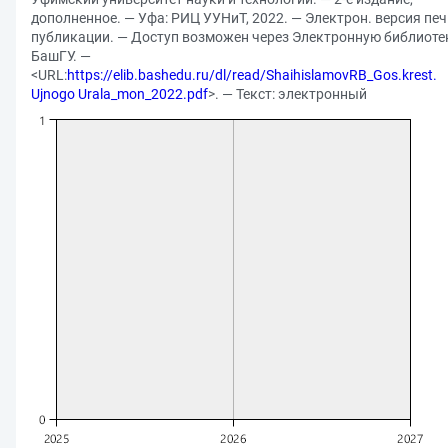
дополненное. — Уфа: РИЦ УУНиТ, 2022. — Электрон. версия печ
публикации. — Доступ возможен через Электронную библиоте
БашГУ. —
<URL:
https://elib.bashedu.ru/dl/read/ShaihislamovRB_Gos.krest.
Ujnogo Urala_mon_2022.pdf
>. — Текст: электронный